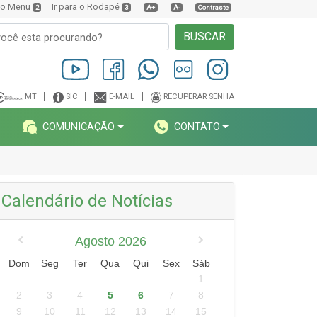
a o Menu
Ir para o Rodapé
2
3
A+
A-
Contraste
BUSCAR
MT
SIC
E-MAIL
RECUPERAR SENHA
COMUNICAÇÃO
CONTATO
Calendário de Notícias
Agosto 2026
Dom
Seg
Ter
Qua
Qui
Sex
Sáb
1
2
3
4
5
6
7
8
9
10
11
12
13
14
15