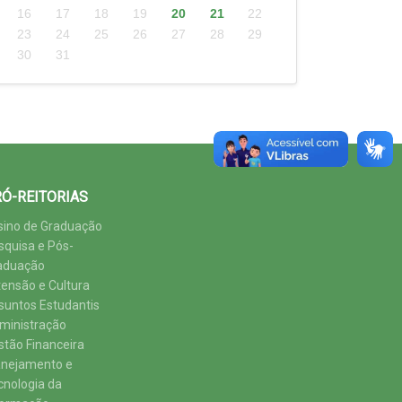
16
17
18
19
20
21
22
23
24
25
26
27
28
29
30
31
Ó-REITORIAS
sino de Graduação
squisa e Pós-
aduação
tensão e Cultura
suntos Estudantis
ministração
stão Financeira
anejamento e
cnologia da