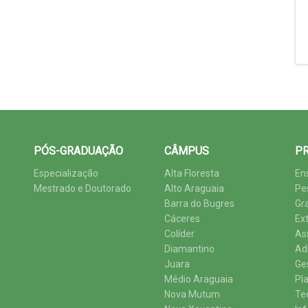
PÓS-GRADUAÇÃO
CÂMPUS
PR
Especialização
Alta Floresta
En
Mestrado e Doutorado
Alto Araguaia
Pe
Barra do Bugres
Gr
Cáceres
Ex
Colíder
As
Diamantino
Ad
Juara
Ge
Médio Araguaia
Pl
Nova Mutum
Te