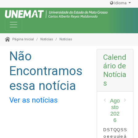
Idioma
Toggle navigation
Notícias
Notícias
Página Inicial
Não
Calend
ário de
Encontramos
Notícia
essa notícia
s
Ver as notícias
Ago
sto
202
6
D
S
T
Q
Q
S
S
o
e
e
u
ui
e
á