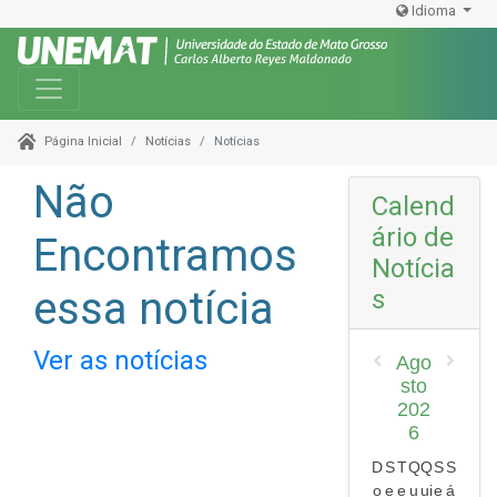
Idioma
Toggle navigation
Notícias
Notícias
Página Inicial
Não
Calend
ário de
Encontramos
Notícia
essa notícia
s
Ver as notícias
Ago
sto
202
6
D
S
T
Q
Q
S
S
o
e
e
u
ui
e
á