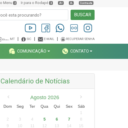
a o Menu
Ir para o Rodapé
2
3
A+
A-
Contraste
BUSCAR
MT
SIC
E-MAIL
RECUPERAR SENHA
COMUNICAÇÃO
CONTATO
Calendário de Notícias
Agosto 2026
Dom
Seg
Ter
Qua
Qui
Sex
Sáb
1
2
3
4
5
6
7
8
9
10
11
12
13
14
15