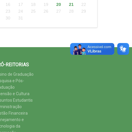
16
17
18
19
20
21
22
23
24
25
26
27
28
29
30
31
Ó-REITORIAS
sino de Graduação
squisa e Pós-
aduação
tensão e Cultura
suntos Estudantis
ministração
stão Financeira
anejamento e
cnologia da