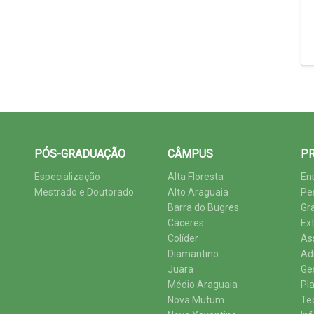
PÓS-GRADUAÇÃO
CÂMPUS
PR
Especialização
Alta Floresta
En
Mestrado e Doutorado
Alto Araguaia
Pe
Barra do Bugres
Gr
Cáceres
Ex
Colíder
As
Diamantino
Ad
Juara
Ge
Médio Araguaia
Pl
Nova Mutum
Te