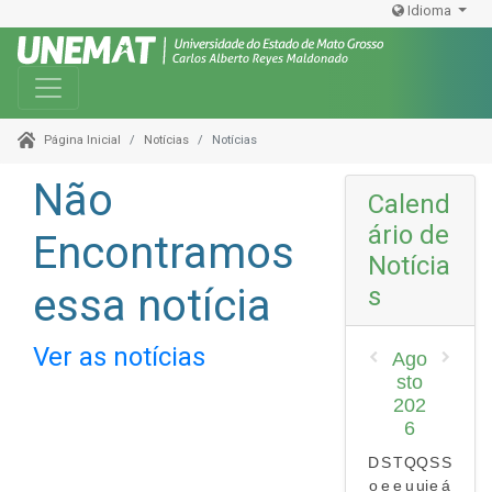
Idioma
Toggle navigation
Notícias
Notícias
Página Inicial
Não
Calend
ário de
Encontramos
Notícia
essa notícia
s
Ver as notícias
Ago
sto
202
6
D
S
T
Q
Q
S
S
o
e
e
u
ui
e
á