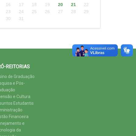
16
17
18
19
20
21
22
23
24
25
26
27
28
29
30
31
Ó-REITORIAS
sino de Graduação
squisa e Pós-
aduação
tensão e Cultura
suntos Estudantis
ministração
stão Financeira
anejamento e
cnologia da