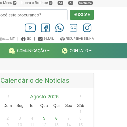
a o Menu
Ir para o Rodapé
2
3
A+
A-
Contraste
BUSCAR
MT
SIC
E-MAIL
RECUPERAR SENHA
COMUNICAÇÃO
CONTATO
Calendário de Notícias
Agosto 2026
Dom
Seg
Ter
Qua
Qui
Sex
Sáb
1
2
3
4
5
6
7
8
9
10
11
12
13
14
15