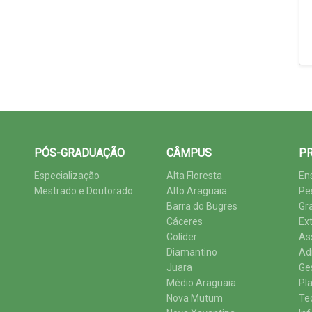
PÓS-GRADUAÇÃO
CÂMPUS
PR
Especialização
Alta Floresta
En
Mestrado e Doutorado
Alto Araguaia
Pe
Barra do Bugres
Gr
Cáceres
Ex
Colíder
As
Diamantino
Ad
Juara
Ge
Médio Araguaia
Pl
Nova Mutum
Te