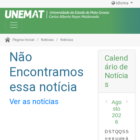
Idioma
Toggle navigation
Notícias
Notícias
Página Inicial
Não
Calend
ário de
Encontramos
Notícia
essa notícia
s
Ver as notícias
Ago
sto
202
6
D
S
T
Q
Q
S
S
o
e
e
u
ui
e
á