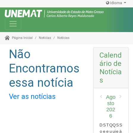
Idioma
Toggle navigation
Notícias
Notícias
Página Inicial
Não
Calend
ário de
Encontramos
Notícia
essa notícia
s
Ver as notícias
Ago
sto
202
6
D
S
T
Q
Q
S
S
o
e
e
u
ui
e
á