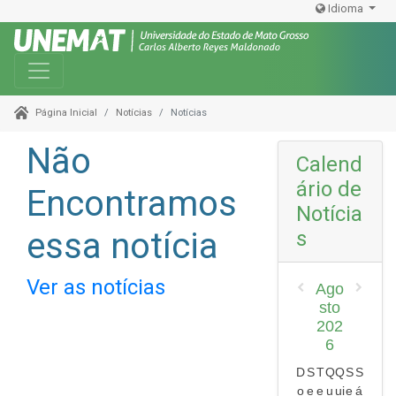
Idioma
Toggle navigation
Notícias
Notícias
Página Inicial
Não
Calend
ário de
Encontramos
Notícia
essa notícia
s
Ver as notícias
Ago
sto
202
6
D
S
T
Q
Q
S
S
o
e
e
u
ui
e
á