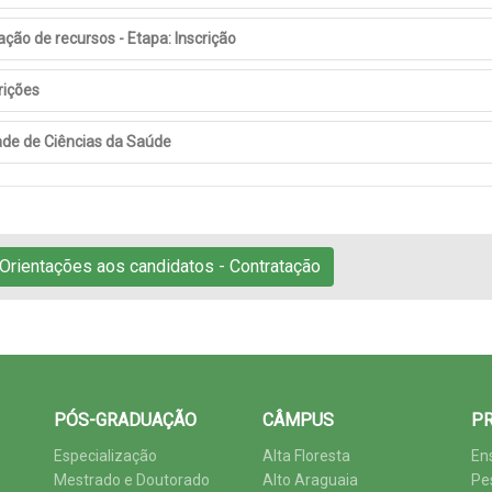
ção de recursos - Etapa: Inscrição
rições
ade de Ciências da Saúde
Orientações aos candidatos - Contratação
PÓS-GRADUAÇÃO
CÂMPUS
PR
Especialização
Alta Floresta
En
Mestrado e Doutorado
Alto Araguaia
Pe