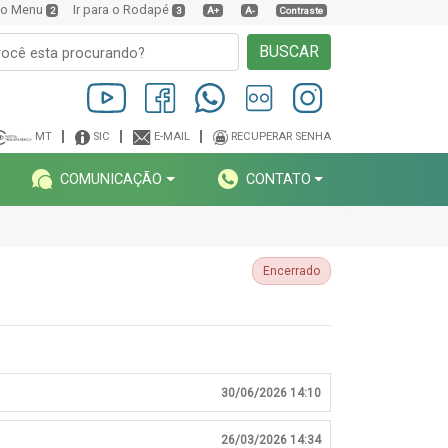
a o Menu
Ir para o Rodapé
2
3
A+
A-
Contraste
BUSCAR
MT
SIC
E-MAIL
RECUPERAR SENHA
COMUNICAÇÃO
CONTATO
Encerrado
30/06/2026 14:10
26/03/2026 14:34