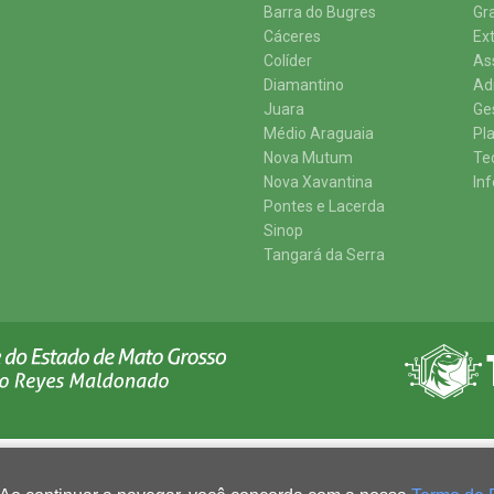
Barra do Bugres
Gr
Cáceres
Ex
Colíder
As
Diamantino
Ad
Juara
Ge
Médio Araguaia
Pl
Nova Mutum
Te
Nova Xavantina
In
Pontes e Lacerda
Sinop
Tangará da Serra