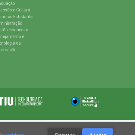
aduação
tensão e Cultura
suntos Estudantis
ministração
stão Financeira
anejamento e
cnologia da
formação