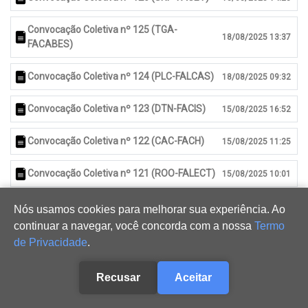
Convocação Coletiva nº 125 (TGA-
18/08/2025 13:37
FACABES)
Convocação Coletiva nº 124 (PLC-FALCAS)
18/08/2025 09:32
Convocação Coletiva nº 123 (DTN-FACIS)
15/08/2025 16:52
Convocação Coletiva nº 122 (CAC-FACH)
15/08/2025 11:25
Convocação Coletiva nº 121 (ROO-FALECT)
15/08/2025 10:01
Convocação de WILLAMS DOUGLAS DOS
Nós usamos cookies para melhorar sua experiência. Ao
14/08/2025 11:20
SANTOS (BBG-FAE)
continuar a navegar, você concorda com a nossa
Termo
de Privacidade
.
Convocação Coletiva nº 120 (SNP -
14/08/2025 09:56
FACHLIN)
Recusar
Aceitar
Convocação Coletiva nº 119 (PL-FALCAS)
13/08/2025 16:54