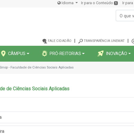
Idioma
Ir para o Conteúdo
Ir par
1
FALE CIDADÃO
TRANSPARÊNCIA UNEMAT
CÂMPUS
PRÓ-REITORIAS
INOVAÇÃO
Sinop - Faculdade de Ciências Sociais Aplicadas
de de Ciências Sociais Aplicadas
a
ira