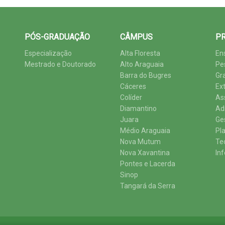
PÓS-GRADUAÇÃO
CÂMPUS
PR
Especialização
Alta Floresta
En
Mestrado e Doutorado
Alto Araguaia
Pe
Barra do Bugres
Gr
Cáceres
Ex
Colíder
As
Diamantino
Ad
Juara
Ge
Médio Araguaia
Pl
Nova Mutum
Te
Nova Xavantina
In
Pontes e Lacerda
Sinop
Tangará da Serra