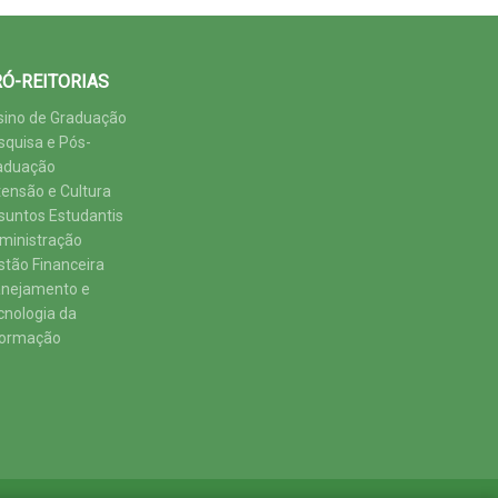
Ó-REITORIAS
sino de Graduação
squisa e Pós-
aduação
tensão e Cultura
suntos Estudantis
ministração
stão Financeira
anejamento e
cnologia da
formação