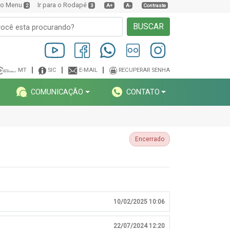
a o Menu
Ir para o Rodapé
2
3
A+
A-
Contraste
BUSCAR
MT
SIC
E-MAIL
RECUPERAR SENHA
COMUNICAÇÃO
CONTATO
Encerrado
10/02/2025 10:06
22/07/2024 12:20