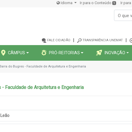
Idioma
Ir para o Conteúdo
Ir par
1
FALE CIDADÃO
TRANSPARÊNCIA UNEMAT
CÂMPUS
PRÓ-REITORIAS
INOVAÇÃO
Barra do Bugres - Faculdade de Arquitetura e Engenharia
 - Faculdade de Arquitetura e Engenharia
a Leão