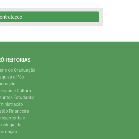
ontratação
Ó-REITORIAS
sino de Graduação
squisa e Pós-
aduação
tensão e Cultura
suntos Estudantis
ministração
stão Financeira
anejamento e
cnologia da
formação