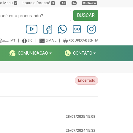
a o Menu
Ir para o Rodapé
2
3
A+
A-
Contraste
BUSCAR
MT
SIC
E-MAIL
RECUPERAR SENHA
COMUNICAÇÃO
CONTATO
Encerrado
28/01/2025 15:08
26/07/2024 15:32