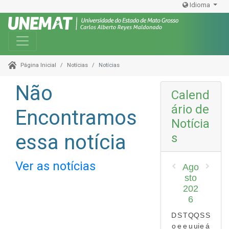
Idioma
Toggle navigation
Notícias
Notícias
Página Inicial
Não
Calend
ário de
Encontramos
Notícia
essa notícia
s
Ver as notícias
Ago
sto
202
6
D
S
T
Q
Q
S
S
o
e
e
u
ui
e
á