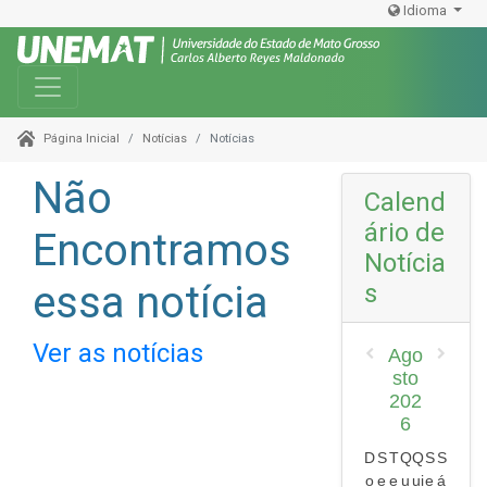
Idioma
Toggle navigation
Notícias
Notícias
Página Inicial
Não
Calend
ário de
Encontramos
Notícia
essa notícia
s
Ver as notícias
Ago
sto
202
6
D
S
T
Q
Q
S
S
o
e
e
u
ui
e
á