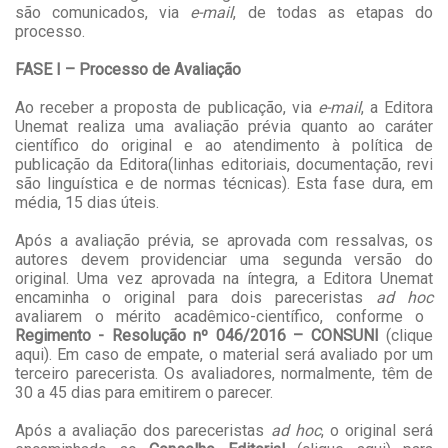
são comunicados, via
e-mail
, de todas as etapas do
processo.
FASE I – Processo de Avaliação
Ao receber a proposta de publicação, via
e-mail
, a Editora
Unemat realiza uma avaliação prévia quanto ao caráter
científico do original e ao atendimento à política de
publicação da Editora
(linhas editoriais,
documentação,
revi
são linguística e de normas técnicas)
. Esta fase dura, em
média, 15 dias úteis.
Após a avaliação prévia, se aprovada
com ressalvas, os
autores devem providenciar uma segunda versão do
original. Uma vez aprovada na íntegra
, a Editora Unemat
encaminha
o original
para dois pareceristas
ad hoc
avaliarem o mérito acadêmico-científico, conforme o
Regimento - Resolução nº 046/2016 – CONSUNI
(
clique
aqui
). Em caso de empate,
o material
será avaliado por um
terceiro parecerista. Os
avaliadores
, normalmente, têm de
30 a 45 dias para emitirem o parecer.
Após a
avaliação
dos pareceristas
ad hoc
,
o original
será