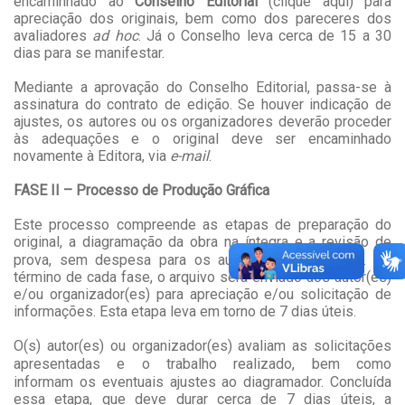
encaminhado ao
Conselho Editorial
(
clique aqui
) para
apreciação dos originais, bem como dos pareceres dos
avaliadores
ad hoc
. Já o Conselho leva cerca de 15 a 30
dias para se manifestar.
Mediante a aprovação do Conselho Editorial, passa-se à
assinatura do contrato de edição. Se houver indicação de
ajustes, os autores ou os organizadores deverão proceder
às adequações e o original deve ser encaminhado
novamente à Editora, via
e-mail
.
FASE II – Processo de Produção Gráfica
Este processo compreende
as etapas de preparação do
original,
a diagramação da obra na íntegra e a revisão de
prova
, sem despesa para os autores/organizadores
. Ao
término
de cada fase
, o arquivo será enviado
aos autor(es)
e/ou organizador(es)
para apreciação
e/ou solicitação de
informações.
Esta etapa leva em torno de 7 dias úteis.
O(s) autor(es) ou organizador(es) avaliam
as solicitações
apresentadas e
o trabalho realizado
, bem como
informam
os eventuais ajustes ao diagramador. Concluída
essa etapa,
que deve durar cerca de 7 dias úteis,
a