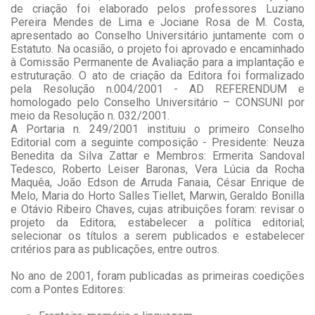
de criação foi elaborado pelos professores Luziano
Pereira Mendes de Lima e Jociane Rosa de M. Costa,
apresentado ao Conselho Universitário juntamente com o
Estatuto. Na ocasião, o projeto foi aprovado e encaminhado
à Comissão Permanente de Avaliação para a implantação e
estruturação. O ato de criação da Editora foi formalizado
pela Resolução n.004/2001 - AD REFERENDUM e
homologado pelo Conselho Universitário – CONSUNI por
meio da Resolução n. 032/2001.
A Portaria n. 249/2001 instituiu o primeiro Conselho
Editorial com a seguinte composição - Presidente: Neuza
Benedita da Silva Zattar e Membros: Ermerita Sandoval
Tedesco, Roberto Leiser Baronas, Vera Lúcia da Rocha
Maquêa, João Edson de Arruda Fanaia, César Enrique de
Melo, Maria do Horto Salles Tiellet, Marwin, Geraldo Bonilla
e Otávio Ribeiro Chaves, cujas atribuições foram: revisar o
projeto da Editora; estabelecer a política editorial;
selecionar os títulos a serem publicados e estabelecer
critérios para as publicações, entre outros.
No ano de 2001, foram publicadas as primeiras coedições
com a Pontes Editores: