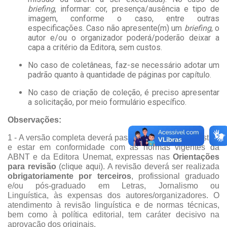
briefing
, informar: cor, presença/ausência e tipo de
imagem, conforme o caso, entre outras
especificações. Caso não apresente(m) um
briefing
, o
autor e/ou o organizador poderá/poderão deixar a
capa a critério da Editora, sem custos.
No caso de coletâneas, faz-se necessário adotar um
padrão quanto à quantidade de páginas por capítulo.
No caso de criação de coleção, é preciso apresentar
a solicitação, por meio formulário específico.
Observações:
1 -
A versão completa deverá passar por revisão linguística
e estar em conformidade com as normas vigentes da
ABNT e da Editora Unemat, expressas nas
Orientações
clique aqui
para revisão
(
). A revisão deverá ser realizada
obrigatoriamente por terceiros
, profissional graduado
e/ou pós-graduado em Letras, Jornalismo ou
Linguística,
às expensas dos autores/organizadores.
O
atendimento à revisão linguística e de normas técnicas,
bem como à política editorial, tem caráter decisivo na
aprovação dos originais.