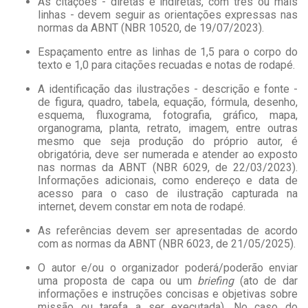
As citações - diretas e indiretas, com três ou mais
linhas - devem seguir as orientações expressas nas
normas da ABNT (NBR 10520, de 19/07/2023).
Espaçamento entre as linhas de 1,5 para o corpo do
texto e 1,0 para citações recuadas e notas de rodapé.
A identificação das ilustrações - descrição e fonte -
de figura, quadro, tabela, equação, fórmula, desenho,
esquema, fluxograma, fotografia, gráfico, mapa,
organograma, planta, retrato, imagem, entre outras
mesmo que seja produção do próprio autor, é
obrigatória, deve ser numerada e atender ao exposto
nas normas da ABNT (NBR 6029, de 22/03/2023).
Informações adicionais, como endereço e data de
acesso para o caso de ilustração capturada na
internet, devem constar em nota de rodapé.
As referências devem ser apresentadas de acordo
com as normas da ABNT (NBR 6023, de 21/05/2025).
O autor e/ou o organizador poderá/poderão enviar
uma proposta de capa ou um
briefing
(ato de dar
informações e instruções concisas e objetivas sobre
missão ou tarefa a ser executada). No caso do