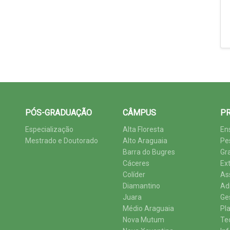
PÓS-GRADUAÇÃO
CÂMPUS
PR
Especialização
Alta Floresta
En
Mestrado e Doutorado
Alto Araguaia
Pe
Barra do Bugres
Gr
Cáceres
Ex
Colíder
As
Diamantino
Ad
Juara
Ge
Médio Araguaia
Pl
Nova Mutum
Te