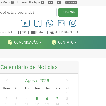
a o Menu
Ir para o Rodapé
2
3
A+
A-
Contraste
BUSCAR
MT
SIC
E-MAIL
RECUPERAR SENHA
COMUNICAÇÃO
CONTATO
Calendário de Notícias
Agosto 2026
Dom
Seg
Ter
Qua
Qui
Sex
Sáb
1
2
3
4
5
6
7
8
9
10
11
12
13
14
15