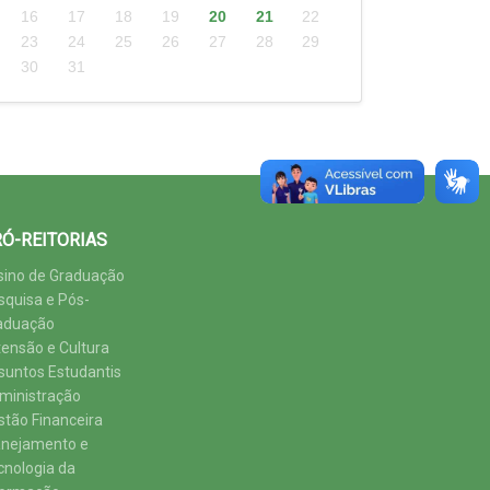
16
17
18
19
20
21
22
23
24
25
26
27
28
29
30
31
Ó-REITORIAS
sino de Graduação
squisa e Pós-
aduação
tensão e Cultura
suntos Estudantis
ministração
stão Financeira
anejamento e
cnologia da