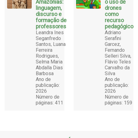
Amazônias:
o uso de
linguagem,
drones
discurso e
como
formação de
recurso
professores
pedagógico
Leandra Ines
Adriano
Seganfredo
Serafini
Santos, Luana
Garcez,
Ferreira
Fernando
Rodrigues,
Selleri Silva,
Selma Maria
Flávio Teles
Abdalla Dias
Carvalho da
Barbosa
Silva
Ano de
Ano de
publicação:
publicação:
2026
2026
Número de
Número de
páginas: 411
páginas: 159