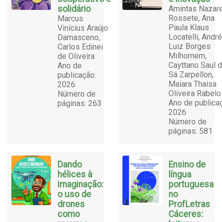
solidário
Amintas Nazar
Rossete, Ana
Marcus
Paula Klaus
Vinícius Araújo
Locatelli, André
Damasceno,
Luiz Borges
Carlos Edinei
Milhomem,
de Oliveira
Cayttano Saul 
Ano de
Sá Zarpellon,
publicação:
Maiara Thaisa
2026
Oliveira Rabelo
Número de
Ano de publica
páginas: 263
2026
Número de
páginas: 581
Dando
Ensino de
hélices à
língua
imaginação:
portuguesa
o uso de
no
drones
ProfLetras
como
Cáceres: