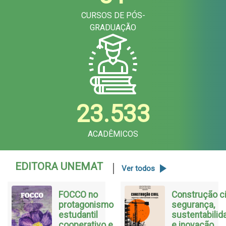
CURSOS DE PÓS-
GRADUAÇÃO
23.533
ACADÊMICOS
EDITORA UNEMAT
Ver todos
FOCCO no
Construção civ
protagonismo
segurança,
estudantil
sustentabilid
cooperativo e
e inovação