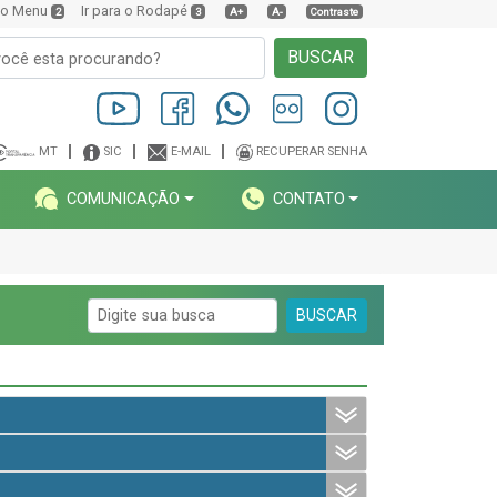
a o Menu
Ir para o Rodapé
2
3
A+
A-
Contraste
BUSCAR
MT
SIC
E-MAIL
RECUPERAR SENHA
COMUNICAÇÃO
CONTATO
BUSCAR