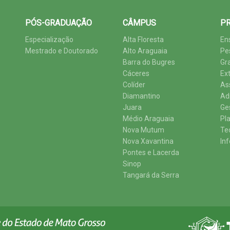
PÓS-GRADUAÇÃO
CÂMPUS
PR
Especialização
Alta Floresta
En
Mestrado e Doutorado
Alto Araguaia
Pe
Barra do Bugres
Gr
Cáceres
Ex
Colíder
As
Diamantino
Ad
Juara
Ge
Médio Araguaia
Pl
Nova Mutum
Te
Nova Xavantina
In
Pontes e Lacerda
Sinop
Tangará da Serra