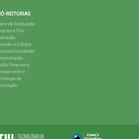
Ó-REITORIAS
sino de Graduação
squisa e Pós-
aduação
tensão e Cultura
suntos Estudantis
ministração
stão Financeira
anejamento e
cnologia da
formação