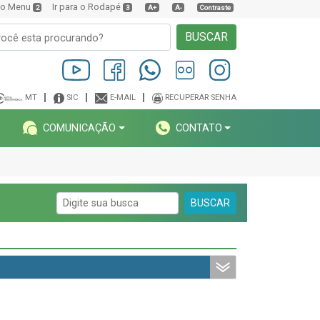
a o Menu
Ir para o Rodapé
2
3
A+
A-
Contraste
BUSCAR
MT
SIC
E-MAIL
RECUPERAR SENHA
COMUNICAÇÃO
CONTATO
BUSCAR