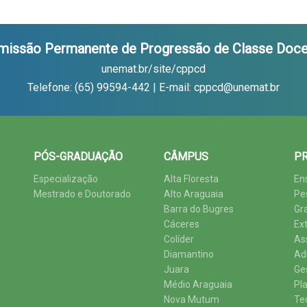
missão Permanente de Progressão de Classe Doce
unemat.br/site/cppcd
Telefone: (65) 99594-442 | E-mail: cppcd@unemat.br
PÓS-GRADUAÇÃO
CÂMPUS
PR
Especialização
Alta Floresta
En
Mestrado e Doutorado
Alto Araguaia
Pe
Barra do Bugres
Gr
Cáceres
Ex
Colíder
As
Diamantino
Ad
Juara
Ge
Médio Araguaia
Pl
Nova Mutum
Te