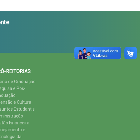
nte
Ó-REITORIAS
sino de Graduação
squisa e Pós-
aduação
tensão e Cultura
suntos Estudantis
ministração
stão Financeira
anejamento e
cnologia da