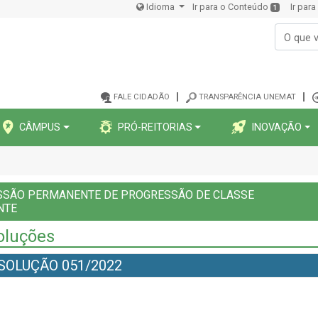
Idioma
Ir para o Conteúdo
Ir par
1
FALE CIDADÃO
TRANSPARÊNCIA UNEMAT
CÂMPUS
PRÓ-REITORIAS
INOVAÇÃO
SSÃO PERMANENTE DE PROGRESSÃO DE CLASSE
NTE
oluções
SOLUÇÃO 051/2022