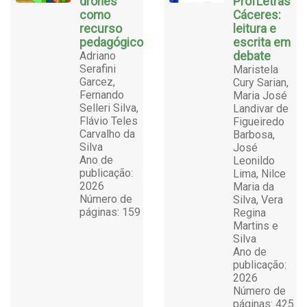
drones
ProfLetras
como
Cáceres:
recurso
leitura e
pedagógico
escrita em
Adriano
debate
Serafini
Maristela
Garcez,
Cury Sarian,
Fernando
Maria José
Selleri Silva,
Landivar de
Flávio Teles
Figueiredo
Carvalho da
Barbosa,
Silva
José
Ano de
Leonildo
publicação:
Lima, Nilce
2026
Maria da
Número de
Silva, Vera
páginas: 159
Regina
Martins e
Silva
Ano de
publicação:
2026
Número de
páginas: 425