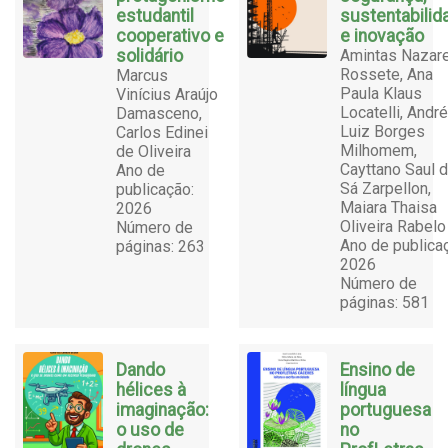
estudantil
sustentabilid
cooperativo e
e inovação
solidário
Amintas Nazar
Rossete, Ana
Marcus
Paula Klaus
Vinícius Araújo
Locatelli, André
Damasceno,
Luiz Borges
Carlos Edinei
Milhomem,
de Oliveira
Cayttano Saul 
Ano de
Sá Zarpellon,
publicação:
Maiara Thaisa
2026
Oliveira Rabelo
Número de
Ano de publica
páginas: 263
2026
Número de
páginas: 581
Dando
Ensino de
hélices à
língua
imaginação:
portuguesa
o uso de
no