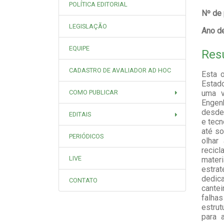
POLÍTICA EDITORIAL
Nº de
LEGISLAÇÃO
Ano de
EQUIPE
Res
CADASTRO DE AVALIADOR AD HOC
Esta 
Estad
COMO PUBLICAR
uma v
Engenh
desde 
EDITAIS
e tecn
até so
PERIÓDICOS
olhar
recic
LIVE
mater
estrat
dedica
CONTATO
cantei
falha
estrut
para 