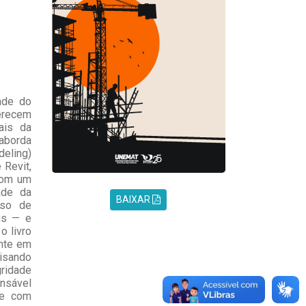
ade do
erecem
ais da
 aborda
deling)
 Revit,
 Com um
ade da
BAIXAR
uso de
us — e
o livro
ente em
lisando
ridade
ensável
de com