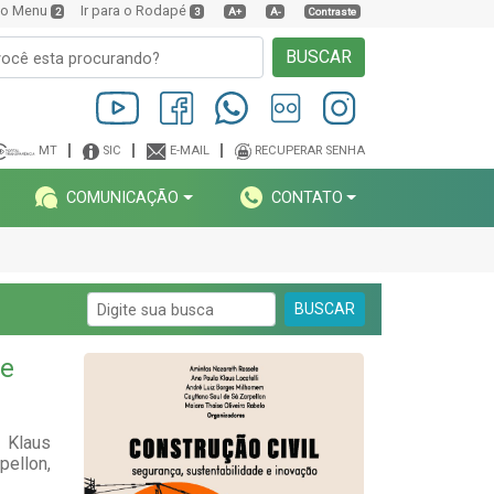
a o Menu
Ir para o Rodapé
2
3
A+
A-
Contraste
BUSCAR
MT
SIC
E-MAIL
RECUPERAR SENHA
COMUNICAÇÃO
CONTATO
BUSCAR
 e
 Klaus
ellon,