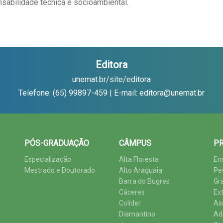
sabilidade técnica e socioambiental.
Editora
unemat.br/site/editora
Telefone: (65) 99897-459 | E-mail: editora@unemat.br
PÓS-GRADUAÇÃO
CÂMPUS
PR
Especialização
Alta Floresta
En
Mestrado e Doutorado
Alto Araguaia
Pe
Barra do Bugres
Gr
Cáceres
Ex
Colíder
As
Diamantino
Ad