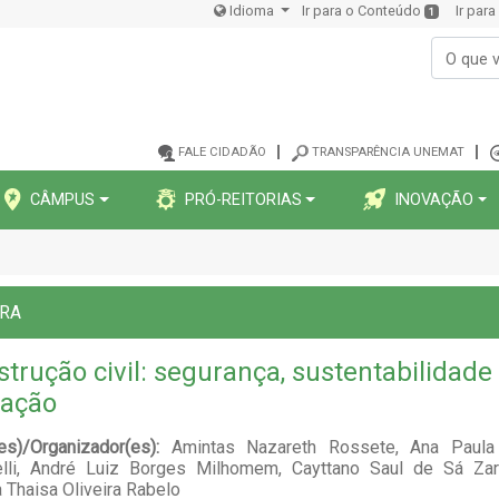
Idioma
Ir para o Conteúdo
Ir par
1
FALE CIDADÃO
TRANSPARÊNCIA UNEMAT
CÂMPUS
PRÓ-REITORIAS
INOVAÇÃO
ORA
trução civil: segurança, sustentabilidade
vação
(es)/Organizador(es):
Amintas Nazareth Rossete, Ana Paula
elli, André Luiz Borges Milhomem, Cayttano Saul de Sá Zarp
 Thaisa Oliveira Rabelo