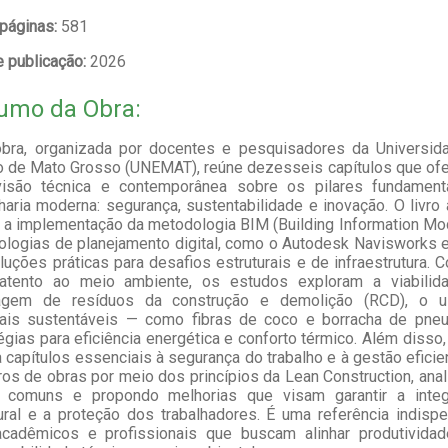
 páginas:
581
 publicação:
2026
umo da Obra:
obra, organizada por docentes e pesquisadores da Universid
o de Mato Grosso (UNEMAT), reúne dezesseis capítulos que of
isão técnica e contemporânea sobre os pilares fundament
aria moderna: segurança, sustentabilidade e inovação. O livro
a implementação da metodologia BIM (Building Information Mo
ologias de planejamento digital, como o Autodesk Navisworks e
luções práticas para desafios estruturais e de infraestrutura.
 atento ao meio ambiente, os estudos exploram a viabilid
lagem de resíduos da construção e demolição (RCD), o 
iais sustentáveis — como fibras de coco e borracha de pne
égias para eficiência energética e conforto térmico. Além disso, 
 capítulos essenciais à segurança do trabalho e à gestão efici
ros de obras por meio dos princípios da Lean Construction, ana
s comuns e propondo melhorias que visam garantir a integ
ural e a proteção dos trabalhadores. É uma referência indisp
acadêmicos e profissionais que buscam alinhar produtivida