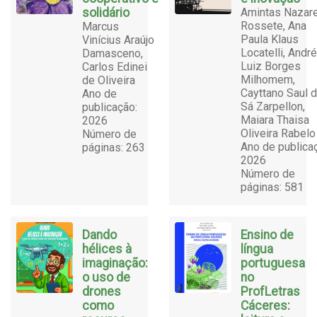
solidário
Amintas Nazar
Rossete, Ana
Marcus
Paula Klaus
Vinícius Araújo
Locatelli, André
Damasceno,
Luiz Borges
Carlos Edinei
Milhomem,
de Oliveira
Cayttano Saul 
Ano de
Sá Zarpellon,
publicação:
Maiara Thaisa
2026
Oliveira Rabelo
Número de
Ano de publica
páginas: 263
2026
Número de
páginas: 581
Dando
Ensino de
hélices à
língua
imaginação:
portuguesa
o uso de
no
drones
ProfLetras
como
Cáceres: