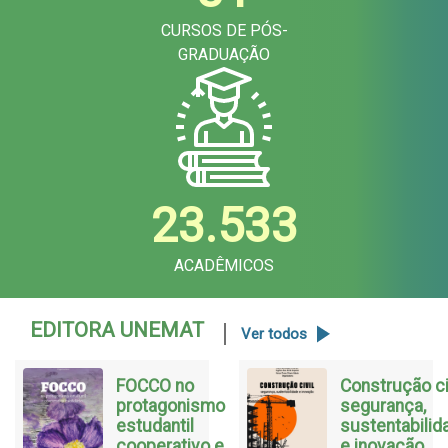
CURSOS DE PÓS-
GRADUAÇÃO
23.533
ACADÊMICOS
EDITORA UNEMAT
Ver todos
FOCCO no
Construção civ
protagonismo
segurança,
estudantil
sustentabilid
cooperativo e
e inovação