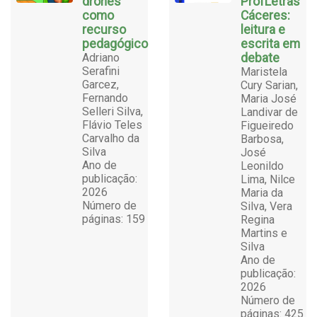
drones
ProfLetras
como
Cáceres:
recurso
leitura e
pedagógico
escrita em
Adriano
debate
Serafini
Maristela
Garcez,
Cury Sarian,
Fernando
Maria José
Selleri Silva,
Landivar de
Flávio Teles
Figueiredo
Carvalho da
Barbosa,
Silva
José
Ano de
Leonildo
publicação:
Lima, Nilce
2026
Maria da
Número de
Silva, Vera
páginas: 159
Regina
Martins e
Silva
Ano de
publicação:
2026
Número de
páginas: 425