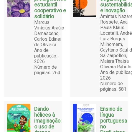
estudantil
sustentabilid
cooperativo e
e inovação
solidário
Amintas Nazar
Rossete, Ana
Marcus
Paula Klaus
Vinícius Araújo
Locatelli, André
Damasceno,
Luiz Borges
Carlos Edinei
Milhomem,
de Oliveira
Cayttano Saul 
Ano de
Sá Zarpellon,
publicação:
Maiara Thaisa
2026
Oliveira Rabelo
Número de
Ano de publica
páginas: 263
2026
Número de
páginas: 581
Dando
Ensino de
hélices à
língua
imaginação:
portuguesa
o uso de
no