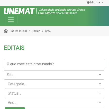
Idioma
Toggle navigation
Editais
prae
Página Inicial
EDITAIS
Site...
Categoria...
Status...
Ano...