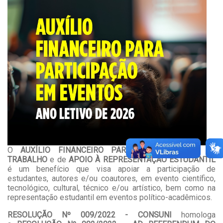
O
AUXÍLIO FINANCEIRO PARA APRESENTAÇÃO DE
TRABALHO
e de
APOIO À REPRESENTAÇÃO ESTUDANTIL
é um benefício que visa apoiar a participação de
estudantes, autores e/ou coautores, em evento científico,
tecnológico, cultural, técnico e/ou artístico, bem como na
representação estudantil em eventos político-acadêmicos.
RESOLUÇÃO Nº 009/2022 - CONSUNI
homologa