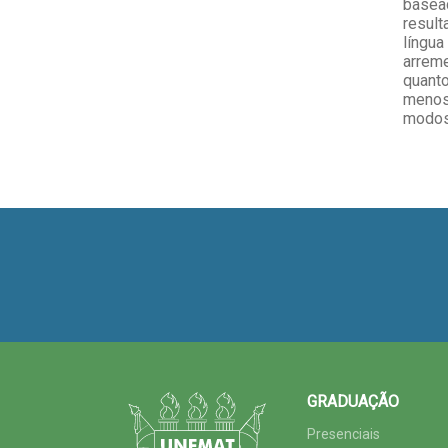
basea
result
língu
arrem
quant
menos
modos
GRADUAÇÃO
Presenciais