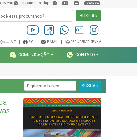
a o Menu
Ir para o Rodapé
2
3
A+
A-
Contraste
BUSCAR
MT
SIC
E-MAIL
RECUPERAR SENHA
COMUNICAÇÃO
CONTATO
BUSCAR
 da
vas