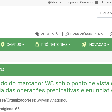
Idioma
Ir para o Conteúdo
Ir par
1
FALE CIDADÃO
TRANSPARÊNCIA UNEMAT
CÂMPUS
PRÓ-REITORIAS
INOVAÇÃO
ORA
udo do marcador WƐ sob o ponto de vista
ia das operações predicativas e enunciati
es)/Organizador(es):
Sylvain Anagonou
 páginas:
65