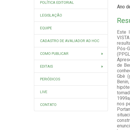
POLÍTICA EDITORIAL
Ano de
LEGISLAÇÃO
Res
EQUIPE
Este 
VISTA
CADASTRO DE AVALIADOR AD HOC
resul
Pós-G
COMO PUBLICAR
(PPGL
Aprese
de Ben
EDITAIS
conhec
Gbè (g
PERIÓDICOS
Benin,
hipót
LIVE
tomad
1999a
nos pe
CONTATO
Portan
situa
const
enunci