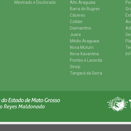
Mestrado e Doutorado
Alto Araguaia
Pe
Barra do Bugres
Gr
Cáceres
Ex
Colíder
As
Diamantino
Ad
Juara
Ge
Médio Araguaia
Pl
Nova Mutum
Te
Nova Xavantina
In
Pontes e Lacerda
Sinop
Tangará da Serra