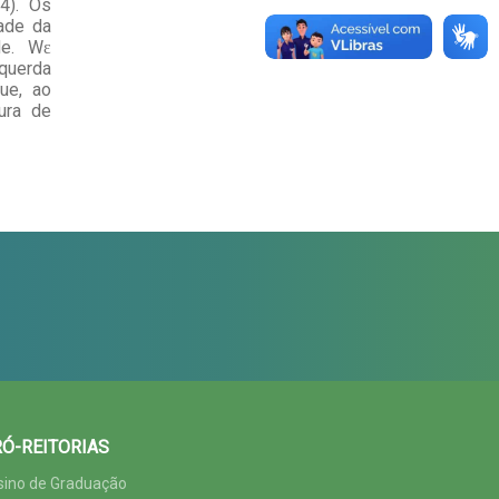
4). Os
dade da
de. Wɛ
querda
ue, ao
ura de
Ó-REITORIAS
sino de Graduação