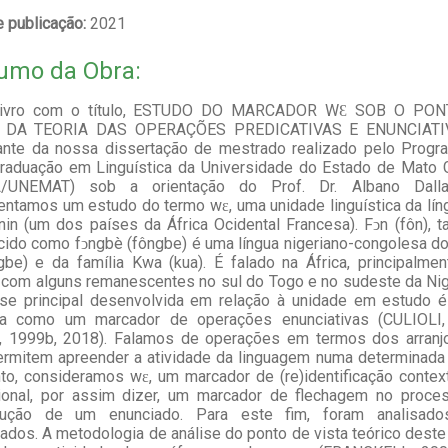
 publicação:
2021
umo da Obra:
livro com o título, ESTUDO DO MARCADOR WƐ SOB O PO
 DA TEORIA DAS OPERAÇÕES PREDICATIVAS E ENUNCIATI
tante da nossa dissertação de mestrado realizado pelo Progr
raduação em Linguística da Universidade do Estado de Mato 
/UNEMAT) sob a orientação do Prof. Dr. Albano Dalla
ntamos um estudo do termo wɛ, uma unidade linguística da lín
in (um dos países da África Ocidental Francesa). Fͻn (fôn),
ido como fͻngbè (fôngbe) é uma língua nigeriano-congolesa d
be) e da família Kwa (kua). É falado na África, principalme
 com alguns remanescentes no sul do Togo e no sudeste da Nig
ese principal desenvolvida em relação à unidade em estudo é
a como um marcador de operações enunciativas (CULIOLI,
, 1999b, 2018). Falamos de operações em termos dos arranj
rmitem apreender a atividade da linguagem numa determinada 
to, consideramos wɛ, um marcador de (re)identificação contex
cional, por assim dizer, um marcador de flechagem no proce
rução de um enunciado. Para este fim, foram analisado
ados. A metodologia de análise do ponto de vista teórico deste 