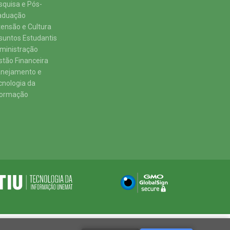
squisa e Pós-
aduação
tensão e Cultura
suntos Estudantis
ministração
stão Financeira
anejamento e
cnologia da
formação