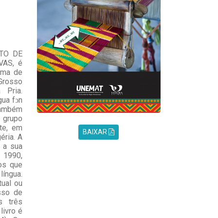
NTO DE
VAS, é
ama de
Grosso
 Pria.
gua fͻn
 também
o grupo
nte, em
BAIXAR
éria. A
 a sua
 1990,
os que
língua.
tual ou
sso de
s três
livro é