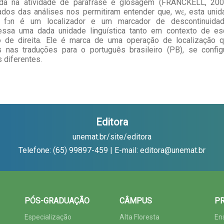
da na atividade de paráfrase e glosagem (FRANCKELL, 200
ados das análises nos permitiram entender que, wɛ, esta uni
a fͻn é um localizador e um marcador de descontinuida
essa uma dada unidade linguística tanto em contexto de es
o de direita. Ele é marca de uma operação de localização q
 nas traduções para o português brasileiro (PB), se config
 diferentes.
Editora
unemat.br/site/editora
Telefone: (65) 99897-459 | E-mail: editora@unemat.br
PÓS-GRADUAÇÃO
CÂMPUS
PR
Especialização
Alta Floresta
En