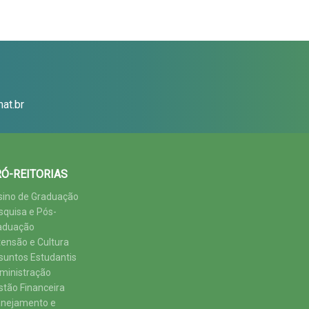
at.br
Ó-REITORIAS
sino de Graduação
squisa e Pós-
aduação
tensão e Cultura
suntos Estudantis
ministração
stão Financeira
anejamento e