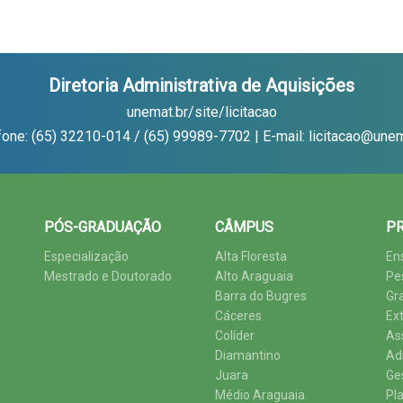
Diretoria Administrativa de Aquisições
unemat.br/site/licitacao
fone: (65) 32210-014 / (65) 99989-7702 | E-mail: licitacao@unem
PÓS-GRADUAÇÃO
CÂMPUS
PR
Especialização
Alta Floresta
En
Mestrado e Doutorado
Alto Araguaia
Pe
Barra do Bugres
Gr
Cáceres
Ex
Colíder
As
Diamantino
Ad
Juara
Ge
Médio Araguaia
Pl