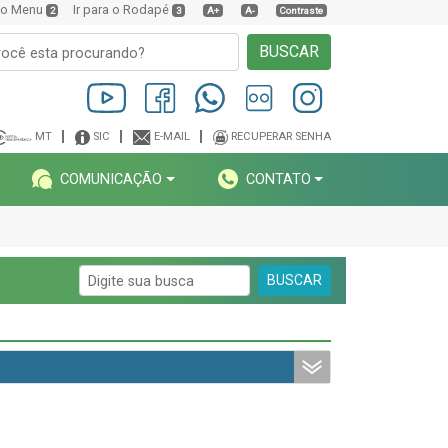
a o Menu
Ir para o Rodapé
2
3
A+
A-
Contraste
BUSCAR
MT
SIC
E-MAIL
RECUPERAR SENHA
COMUNICAÇÃO
CONTATO
BUSCAR