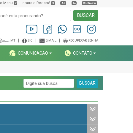
a o Menu
Ir para o Rodapé
2
3
A+
A-
Contraste
BUSCAR
MT
SIC
E-MAIL
RECUPERAR SENHA
COMUNICAÇÃO
CONTATO
BUSCAR