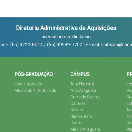
Diretoria Administrativa de Aquisições
unemat.br/site/licitacao
fone: (65) 32210-014 / (65) 99989-7702 | E-mail: licitacao@unem
PÓS-GRADUAÇÃO
CÂMPUS
PR
Especialização
Alta Floresta
En
Mestrado e Doutorado
Alto Araguaia
Pe
Barra do Bugres
Gr
Cáceres
Ex
Colíder
As
Diamantino
Ad
Juara
Ge
Médio Araguaia
Pl