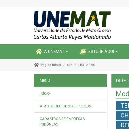
A UNEMAT
ESTUDE AQUI
Site
LICITACAO
Página Inicial
DIRET
MENU
Mod
INÍCIO
TE
ATAS DE REGISTRO DE PREÇOS
CH
CADASTROS DE EMPRESAS
DE
INIDÔNEAS