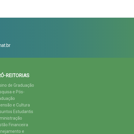
at.br
Ó-REITORIAS
sino de Graduação
squisa e Pós-
aduação
tensão e Cultura
suntos Estudantis
ministração
stão Financeira
anejamento e