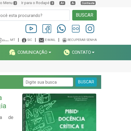
a o Menu
Ir para o Rodapé
2
3
A+
A-
Contraste
BUSCAR
MT
SIC
E-MAIL
RECUPERAR SENHA
COMUNICAÇÃO
CONTATO
BUSCAR
a
ia
ina de