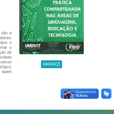
 não é
aturas.
obre o
rnar o
ução de
vidade
nsenso
BAIXAR
tigos,
a quem