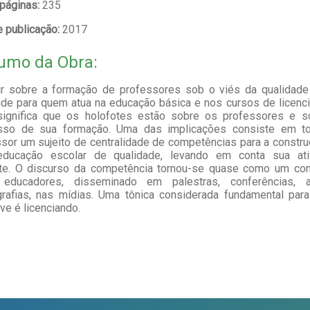
 páginas:
235
 publicação:
2017
umo da Obra:
tir sobre a formação de professores sob o viés da qualidade
de para quem atua na educação básica e nos cursos de licenci
significa que os holofotes estão sobre os professores e s
sso de sua formação. Uma das implicações consiste em to
sor um sujeito de centralidade de competências para a constr
ducação escolar de qualidade, levando em conta sua ati
te. O discurso da competência tornou-se quase como um co
 educadores, disseminado em palestras, conferências, ar
rafias, nas mídias. Uma tônica considerada fundamental par
ive é licenciando.