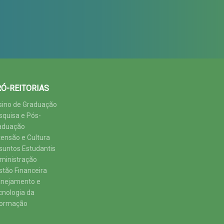
Ó-REITORIAS
sino de Graduação
squisa e Pós-
aduação
tensão e Cultura
suntos Estudantis
ministração
stão Financeira
anejamento e
cnologia da
formação