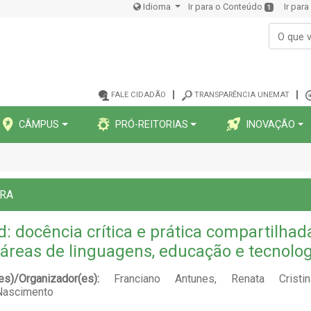
Idioma
Ir para o Conteúdo
Ir par
1
FALE CIDADÃO
TRANSPARÊNCIA UNEMAT
CÂMPUS
PRÓ-REITORIAS
INOVAÇÃO
ORA
d: docência crítica e prática compartilhad
áreas de linguagens, educação e tecnolog
(es)/Organizador(es):
Franciano Antunes, Renata Crist
.Nascimento