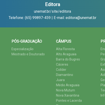
Editora
unemat.br/site/editora
Telefone: (65) 99897-459 | E-mail: editora@unemat.br
PÓS-GRADUAÇÃO
CÂMPUS
PR
Especialização
Alta Floresta
En
Mestrado e Doutorado
Alto Araguaia
Pe
Barra do Bugres
Gr
Cáceres
Ex
Colíder
As
Diamantino
Ad
Juara
Ge
Médio Araguaia
Pl
Nova Mutum
Te
Nova Xavantina
In
Pontes e Lacerda