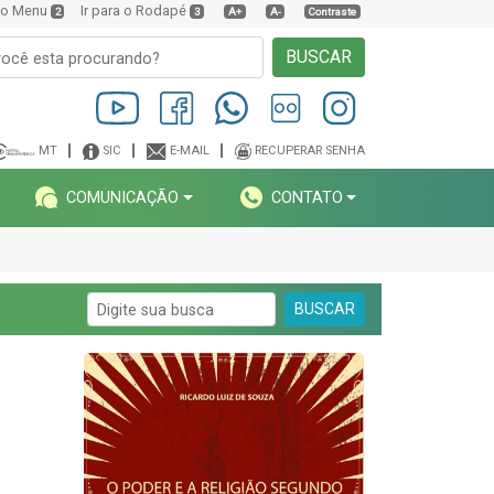
a o Menu
Ir para o Rodapé
2
3
A+
A-
Contraste
BUSCAR
MT
SIC
E-MAIL
RECUPERAR SENHA
COMUNICAÇÃO
CONTATO
BUSCAR