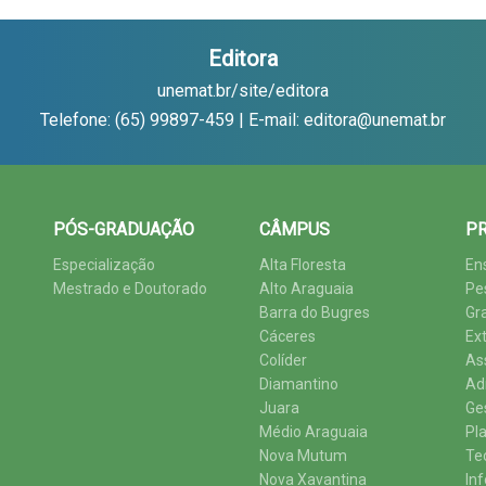
Editora
unemat.br/site/editora
Telefone: (65) 99897-459 | E-mail: editora@unemat.br
PÓS-GRADUAÇÃO
CÂMPUS
PR
Especialização
Alta Floresta
En
Mestrado e Doutorado
Alto Araguaia
Pe
Barra do Bugres
Gr
Cáceres
Ex
Colíder
As
Diamantino
Ad
Juara
Ge
Médio Araguaia
Pl
Nova Mutum
Te
Nova Xavantina
In