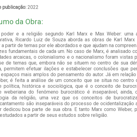
 publicação:
2022
umo da Obra:
poder e a religião segundo Karl Marx e Max Weber: uma a
rativa, Ricardo Luiz de Souza aborda as obras de Karl Marx
a partir de temas por ele abordados e que ajudam na compree
izes fundamentais de cada um. No caso de Marx, é analisado 
ades arcaicas, o colonialismo e o nacionalismo foram vistas p
-se de temas que, embora não se situem no centro de sua dé
ca, permitem efetuar ilações e estabelecer conclusões que p
r espaços mais amplos do pensamento do autor. Já em relação
er, é feita a análise de um conceito que se situa no centro
e política, histórica e sociológica, que é o conceito de burocr
se weberiana do fenômeno burocrático é inseparável, ainda, 
logia da religião, uma vez que os conceitos de burocratiz
cantamento são inseparáveis do processo de ocidentalização 
r dedicou boa parte de sua obra. E tanto Marx como Weber, p
estudados a partir de seus estudos sobre religião.