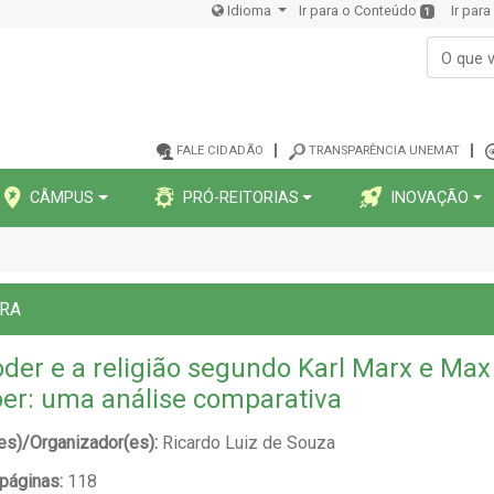
Idioma
Ir para o Conteúdo
Ir par
1
FALE CIDADÃO
TRANSPARÊNCIA UNEMAT
CÂMPUS
PRÓ-REITORIAS
INOVAÇÃO
ORA
der e a religião segundo Karl Marx e Max
er: uma análise comparativa
es)/Organizador(es):
Ricardo Luiz de Souza
 páginas:
118