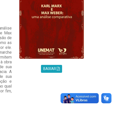
nálise
 e Max
nsão de
como as
or ele.
marche
ermitem
 à obra
 de sua
BAIXAR
acia. A
de sua
ação e
ao qual
or fim,