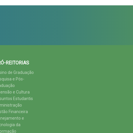
Ó-REITORIAS
sino de Graduação
squisa e Pós-
aduação
tensão e Cultura
suntos Estudantis
ministração
stão Financeira
anejamento e
cnologia da
formação