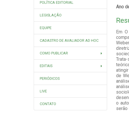
POLÍTICA EDITORIAL
Ano de
LEGISLAÇÃO
Res
EQUIPE
Em O 
compa
CADASTRO DE AVALIADOR AD HOC
Weber 
diretr
COMO PUBLICAR
socied
Trata
teóri
EDITAIS
atingi
de Web
PERIÓDICOS
anális
análi
LIVE
socio
desen
o auto
CONTATO
serão 