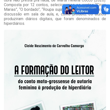
obra Não presta pra nada, de Marta Helena Cocco (2020).
Composta por 12 contos, selecionamos os contos “Cinco
Marias”, “O bordado”, “Roupa suja” e “Motivo” para leitura e
discussão em sala de aula, e, como produto, os alunos
produziram diários digitais, que foram denominados de
hiperdiários.