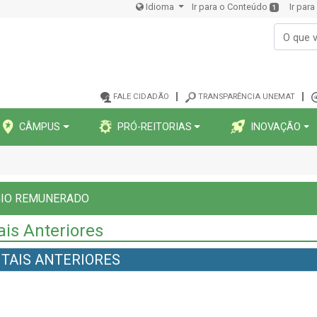
Idioma
Ir para o Conteúdo
Ir par
1
FALE CIDADÃO
TRANSPARÊNCIA UNEMAT
CÂMPUS
PRÓ-REITORIAS
INOVAÇÃO
GIO REMUNERADO
ais Anteriores
ITAIS ANTERIORES