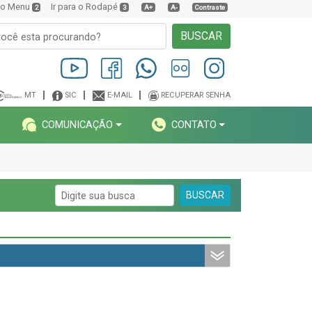
a o Menu
Ir para o Rodapé
2
3
A+
A-
Contraste
BUSCAR
MT
SIC
E-MAIL
RECUPERAR SENHA
COMUNICAÇÃO
CONTATO
BUSCAR