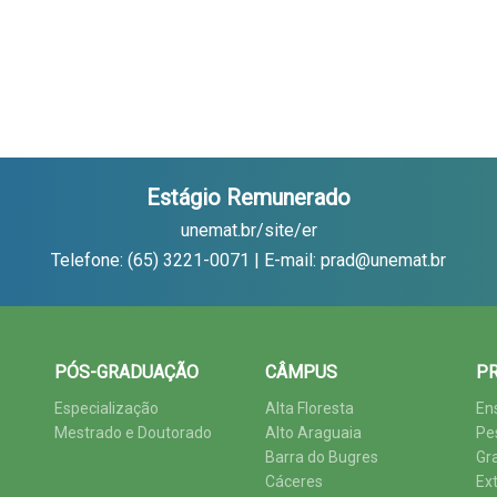
Estágio Remunerado
unemat.br/site/er
Telefone: (65) 3221-0071 | E-mail: prad@unemat.br
PÓS-GRADUAÇÃO
CÂMPUS
PR
Especialização
Alta Floresta
En
Mestrado e Doutorado
Alto Araguaia
Pe
Barra do Bugres
Gr
Cáceres
Ex