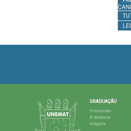
PA
CAN
TU
LE
GRADUAÇÃO
Presenciais
A distância
Indígena