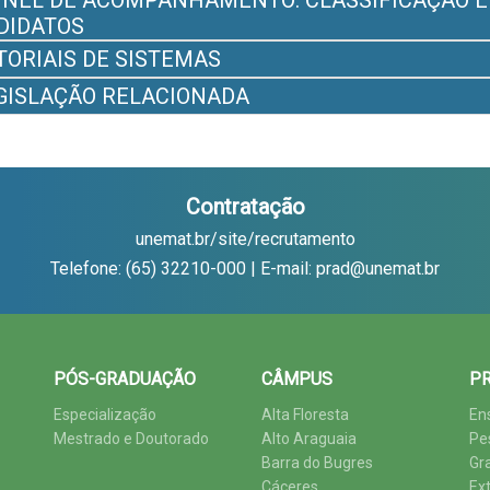
INEL DE ACOMPANHAMENTO: CLASSIFICAÇÃO 
DIDATOS
TORIAIS DE SISTEMAS
GISLAÇÃO RELACIONADA
Contratação
unemat.br/site/recrutamento
Telefone: (65) 32210-000 | E-mail: prad@unemat.br
PÓS-GRADUAÇÃO
CÂMPUS
PR
Especialização
Alta Floresta
En
Mestrado e Doutorado
Alto Araguaia
Pe
Barra do Bugres
Gr
Cáceres
Ex