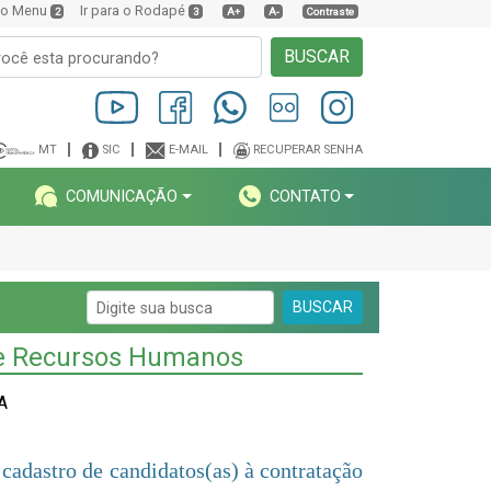
a o Menu
Ir para o Rodapé
2
3
A+
A-
Contraste
BUSCAR
MT
SIC
E-MAIL
RECUPERAR SENHA
COMUNICAÇÃO
CONTATO
BUSCAR
 e Recursos Humanos
A
cadastro de candidatos(as) à contratação