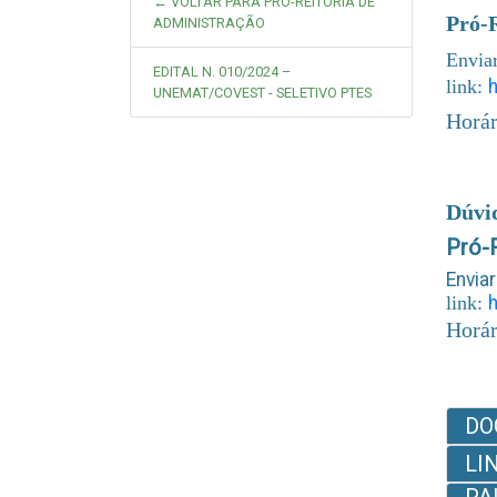
← VOLTAR PARA PRÓ-REITORIA DE
Pró-
ADMINISTRAÇÃO
Envia
EDITAL N. 010/2024 –
link:
UNEMAT/COVEST - SELETIVO PTES
Horár
Dúvi
Pró-
Envi
link:
Horár
DO
LI