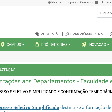
Idioma
Ir para o Conteúdo
Ir par
1
FALE CIDADÃO
TRANSPARÊNCIA UNEMAT
CÂMPUS
PRÓ-REITORIAS
INOVAÇÃO
RATAÇÃO
entações aos Departamentos - Faculdade
SSO SELETIVO SIMPLIFICADO E CONTRATAÇÃO TEMPORÁRI
cesso Seletivo Simplificado
destina-se à formação de 