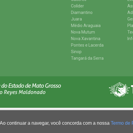
Colíder
As
Diamantino
Ad
Juara
Ge
Médio Araguaia
Pl
Nova Mutum
Te
Nova Xavantina
In
Pontes e Lacerda
Sinop
Tangará da Serra
 Ao continuar a navegar, você concorda com a nossa
Termo de 