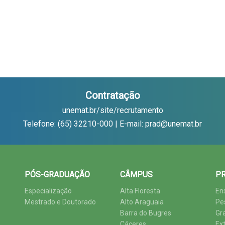
Contratação
unemat.br/site/recrutamento
Telefone: (65) 32210-000 | E-mail: prad@unemat.br
PÓS-GRADUAÇÃO
CÂMPUS
PR
Especialização
Alta Floresta
En
Mestrado e Doutorado
Alto Araguaia
Pe
Barra do Bugres
Gr
Cáceres
Ex