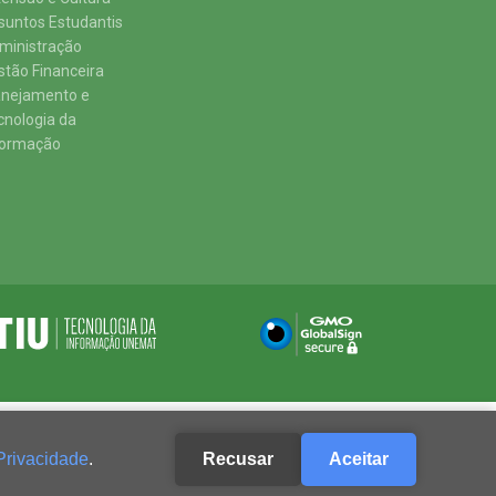
suntos Estudantis
ministração
stão Financeira
anejamento e
cnologia da
formação
Privacidade
.
Recusar
Aceitar