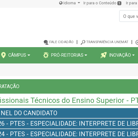
Idioma
Ir para o Conteúdo
Ir par
1
FALE CIDADÃO
TRANSPARÊNCIA UNEMAT
CÂMPUS
PRÓ-REITORIAS
INOVAÇÃO
RATAÇÃO
issionais Técnicos do Ensino Superior - 
INEL DO CANDIDATO
26 - PTES - ESPECIALIDADE: INTERPRETE DE L
24 - PTES - ESPECIALIDADE: INTERPRETE DE L