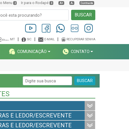
a o Menu
Ir para o Rodapé
2
3
A+
A-
Contraste
BUSCAR
MT
SIC
E-MAIL
RECUPERAR SENHA
COMUNICAÇÃO
CONTATO
BUSCAR
PTES
IBRAS E LEDOR/ESCREVENTE
IBRAS E LEDOR/ESCREVENTE