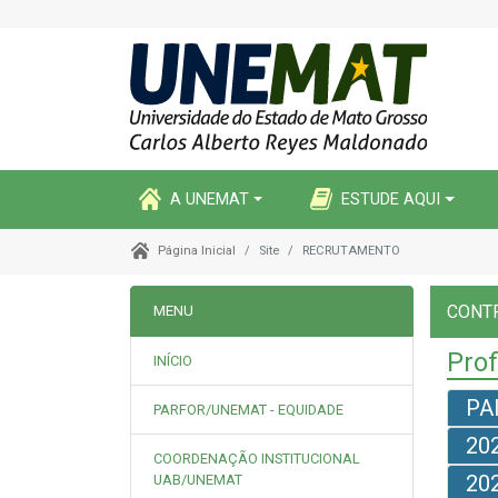
A UNEMAT
ESTUDE AQUI
Site
RECRUTAMENTO
Página Inicial
CONT
MENU
Prof
INÍCIO
PA
PARFOR/UNEMAT - EQUIDADE
20
COORDENAÇÃO INSTITUCIONAL
20
UAB/UNEMAT