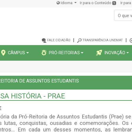
Idioma
Ir para o Conteúdo
Ir par
1
FALE CIDADÃO
TRANSPARÊNCIA UNEMAT
CÂMPUS
PRÓ-REITORIAS
INOVAÇÃO
EITORIA DE ASSUNTOS ESTUDANTIS
SA HISTÓRIA - PRAE
E
tória da Pró-Reitoria de Assuntos Estudantis (Prae) s
s lutas, conquistas, ousadias e comemorações.
Os 
ntros... Em cada um desses momentos, as lembran