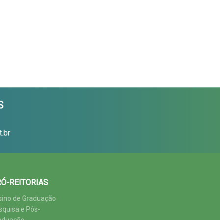
S
.br
Ó-REITORIAS
sino de Graduação
squisa e Pós-