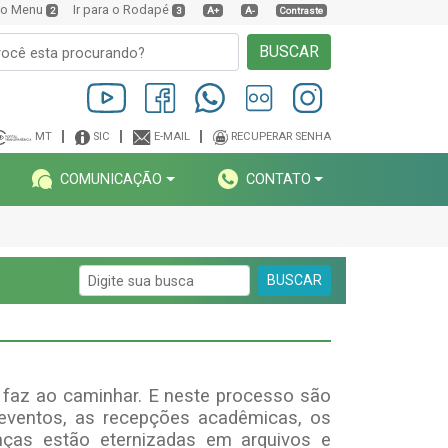
a o Menu
Ir para o Rodapé
2
3
A+
A-
Contraste
BUSCAR
MT
SIC
E-MAIL
RECUPERAR SENHA
COMUNICAÇÃO
CONTATO
BUSCAR
e faz ao caminhar.
E neste processo são
eventos, as recepções acadêmicas, os
ças estão eternizadas em arquivos e