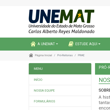
A UNEMAT
ESTUDE AQUI
Pró-Reitorias
PRAE
Página Inicial
PRÓ-R
MENU
NOS
INÍCIO
SOBR
NOSSA EQUIPE
A his
FORMULÁRIOS
tanta
enco