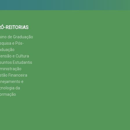
Ó-REITORIAS
sino de Graduação
squisa e Pós-
aduação
tensão e Cultura
suntos Estudantis
ministração
stão Financeira
anejamento e
cnologia da
formação