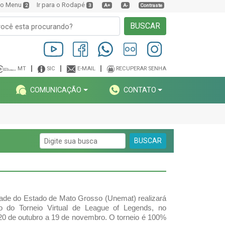
a o Menu
Ir para o Rodapé
2
3
A+
A-
Contraste
BUSCAR
MT
SIC
E-MAIL
RECUPERAR SENHA
COMUNICAÇÃO
CONTATO
BUSCAR
ade do Estado de Mato Grosso (Unemat) realizará 
o do Torneio Virtual de League of Legends, no 
20 de outubro a 19 de novembro. 
O torneio é 100% 