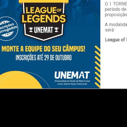
O I TORNE
período d
proposição
A modalida
será:
League of 