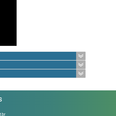
S
.br