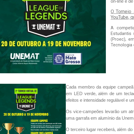
on-line e de
O Torneio s
YouTube, q
A competiç
Estudantis 
(Proec), em
Tecnologia
Cada membro da equipe campeã r
em LED verde, além de um tecla
efeitos e intensidade regulável e u
Os vice-campeões levarão um atri
uma garrafa em alumínio da Unem
O terceiro lugar receberá, além d