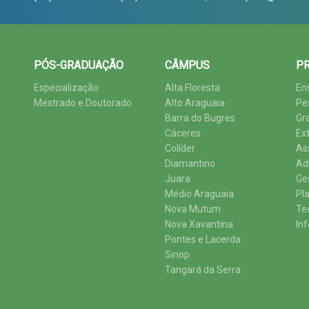
PÓS-GRADUAÇÃO
CÂMPUS
PR
Especialização
Alta Floresta
En
Mestrado e Doutorado
Alto Araguaia
Pe
Barra do Bugres
Gr
Cáceres
Ex
Colíder
As
Diamantino
Ad
Juara
Ge
Médio Araguaia
Pl
Nova Mutum
Te
Nova Xavantina
In
Pontes e Lacerda
Sinop
Tangará da Serra