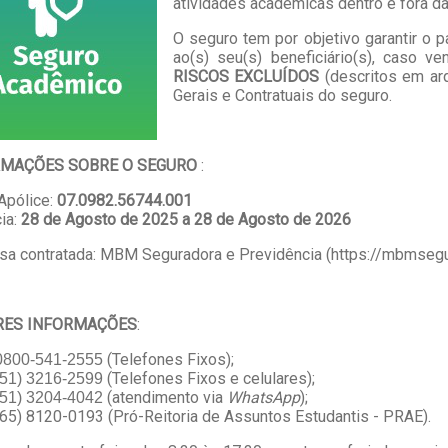
atividades acadêmicas dentro e fora da
O seguro tem por objetivo garantir o
ao(s) seu(s) beneficiário(s), caso v
RISCOS EXCLUÍDOS
(descritos em ar
Gerais
e Contratuais do seguro.
RMAÇÕES SOBRE O SEGURO
:
Apólice:
07.0982.56744.001
ia:
28 de Agosto de 2025 a 28 de Agosto de 2026
sa contratada:
MBM Seguradora e Previdência
(
https://mbmsegu
RES INFORMAÇÕES
:
(Telefones Fixos);
0800-541-2555
(Telefones Fixos e celulares);
(51) 3216-2599
(atendimento via
WhatsApp
);
(51) 3204-4042
(65) 8120-0193 (Pró-Reitoria de Assuntos Estudantis - PRAE).