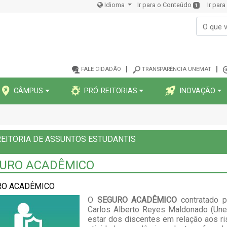
Idioma
Ir para o Conteúdo
Ir par
1
FALE CIDADÃO
TRANSPARÊNCIA UNEMAT
CÂMPUS
PRÓ-REITORIAS
INOVAÇÃO
EITORIA DE ASSUNTOS ESTUDANTIS
URO ACADÊMICO
RO ACADÊMICO
O
SEGURO ACADÊMICO
contratado
p
Carlos Alberto Reyes Maldonado (Une
estar dos discentes em relação aos ris