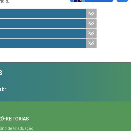
nais.
S
.br
Ó-REITORIAS
sino de Graduação