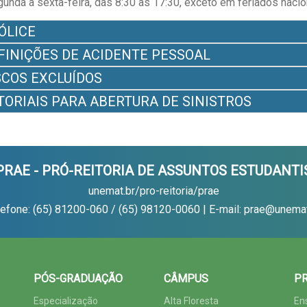
unda a sexta-feira, das 8:30 às 17:30, exceto em feriados nacio
ÓLICE
FINIÇÕES DE ACIDENTE PESSOAL
SCOS EXCLUÍDOS
TORIAIS PARA ABERTURA DE SINISTROS
PRAE - PRÓ-REITORIA DE ASSUNTOS ESTUDANTI
unemat.br/pro-reitoria/prae
lefone: (65) 81200-060 / (65) 98120-0060 | E-mail: prae@unemat
PÓS-GRADUAÇÃO
CÂMPUS
PR
Especialização
Alta Floresta
En