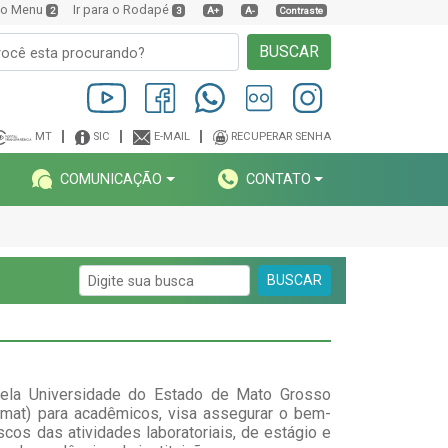
a o Menu
Ir para o Rodapé
2
3
A+
A-
Contraste
BUSCAR
MT
SIC
E-MAIL
RECUPERAR SENHA
COMUNICAÇÃO
CONTATO
BUSCAR
ela Universidade do Estado de Mato Grosso
mat) para acadêmicos, visa assegurar o bem-
cos das atividades laboratoriais, de estágio e