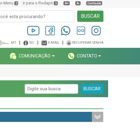
a o Menu
Ir para o Rodapé
2
3
A+
A-
Contraste
BUSCAR
MT
SIC
E-MAIL
RECUPERAR SENHA
COMUNICAÇÃO
CONTATO
BUSCAR