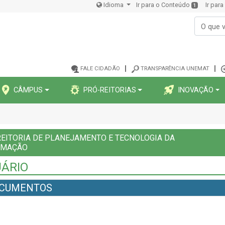
Idioma
Ir para o Conteúdo
Ir par
1
FALE CIDADÃO
TRANSPARÊNCIA UNEMAT
CÂMPUS
PRÓ-REITORIAS
INOVAÇÃO
EITORIA DE PLANEJAMENTO E TECNOLOGIA DA
RMAÇÃO
ÁRIO
CUMENTOS