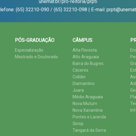
unemat.br/pro-reitoria/prpti
lefone: (65) 32210-090 / (65) 32210-098 | E-mail: prpti@unemat
PÓS-GRADUAÇÃO
CÂMPUS
PR
Especialização
Alta Floresta
En
Mestrado e Doutorado
Alto Araguaia
Pe
Barra do Bugres
Gr
Cáceres
Ex
Colíder
As
Diamantino
Ad
Juara
Ge
Médio Araguaia
Pl
Nova Mutum
Te
Nova Xavantina
In
Pontes e Lacerda
Sinop
Tangará da Serra