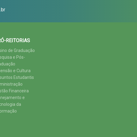
.br
Ó-REITORIAS
sino de Graduação
squisa e Pós-
aduação
tensão e Cultura
suntos Estudantis
ministração
stão Financeira
anejamento e
cnologia da
formação