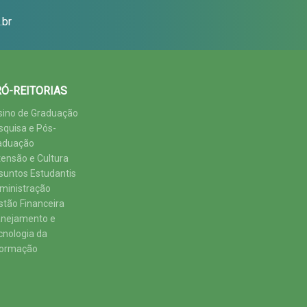
.br
Ó-REITORIAS
sino de Graduação
squisa e Pós-
aduação
tensão e Cultura
suntos Estudantis
ministração
stão Financeira
anejamento e
cnologia da
formação