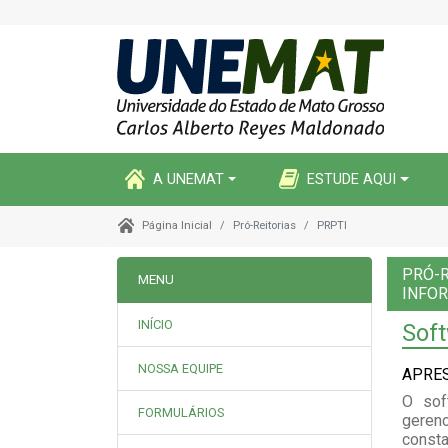
A UNEMAT
ESTUDE AQUI
Pró-Reitorias
PRPTI
Página Inicial
PRÓ-R
MENU
INFO
INÍCIO
Sof
NOSSA EQUIPE
APRE
O sof
FORMULÁRIOS
gerenc
consta