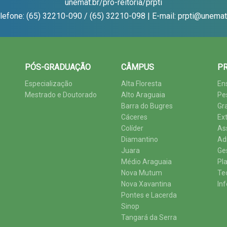
unemat.br/pro-reitoria/prpti
lefone: (65) 32210-090 / (65) 32210-098 | E-mail: prpti@unemat
PÓS-GRADUAÇÃO
CÂMPUS
PR
Especialização
Alta Floresta
En
Mestrado e Doutorado
Alto Araguaia
Pe
Barra do Bugres
Gr
Cáceres
Ex
Colíder
As
Diamantino
Ad
Juara
Ge
Médio Araguaia
Pl
Nova Mutum
Te
Nova Xavantina
In
Pontes e Lacerda
Sinop
Tangará da Serra