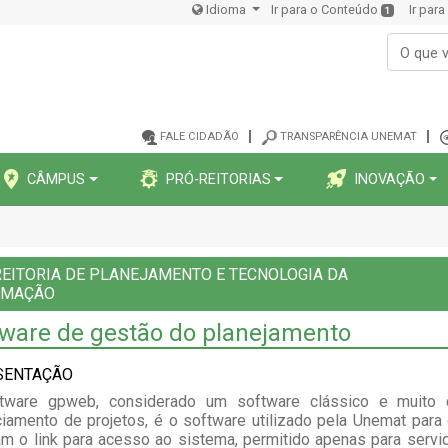
Idioma
Ir para o Conteúdo
Ir par
1
FALE CIDADÃO
TRANSPARÊNCIA UNEMAT
CÂMPUS
PRÓ-REITORIAS
INOVAÇÃO
EITORIA DE PLANEJAMENTO E TECNOLOGIA DA
RMAÇÃO
tware de gestão do planejamento
SENTAÇÃO
tware gpweb, considerado um software clássico e muito 
iamento de projetos, é o software utilizado pela Unemat pa
m o link para acesso ao sistema, permitido apenas para serv