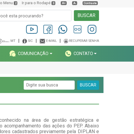
a o Menu
Ir para o Rodapé
2
3
A+
A-
Contraste
BUSCAR
MT
SIC
E-MAIL
RECUPERAR SENHA
COMUNICAÇÃO
CONTATO
BUSCAR
conhecido na área de gestão estratégica e
ra o acompanhamento das ações do PEP. Abaixo
idores cadastrados previamente pela DIPLAN e