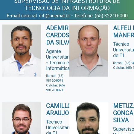
SUPERVISÃO DE INFRAESTRUTURA DE
TECNOLOGIA DA INFORMAÇÃO
E-mail setorial: siti@unemat.br - Telefone: (65) 32210-000
ADEMIR
ALFEU 
CARDOSO
MANFR
DA SILVA
Técnico
Universitá
Agente
de T.I.
Universitário
- Técnico em
Ramal: (65) 9
Informática
Celular: (65)
Ramal: (65)
98120-0071
Celular: (65)
98120-0071
CAMILLO
METUZ
ARAUJO
GONCA
SILVA
Técnico
Universitário/Analista
Superviso
de T.I.