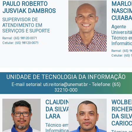
PAULO ROBERTO
MARLO
JUSVIAK DAMBROS
NASCI
CUIAB
SUPERVISOR DE
ATENDIMENTO EM
Agente
SERVIÇOS E SUPORTE
Universitá
Técnico 
Ramal: (65) 98120-0071
Informáti
Celular: (65) 98120-0071
Ramal: (65) 9
Celular: (65)
UNIDADE DE TECNOLOGIA DA INFORMAÇÃO
E-mail setorial: uti.reitoria@unemat.br - Telefone: (65)
32210-000
CLAUDINEI
WOLBE
DA SILVA
RICHE
LARA
DA SIL
CARIO
Técnico em
Informática