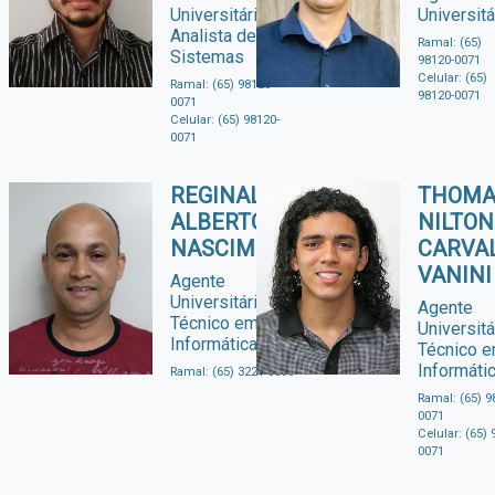
Universitário -
Universitá
Analista de
Ramal: (65)
Sistemas
98120-0071
Celular: (65)
Ramal: (65) 98120-
98120-0071
0071
Celular: (65) 98120-
0071
REGINALDO
THOMA
ALBERTO
NILTON
NASCIMENTO
CARVA
VANINI
Agente
Universitário -
Agente
Técnico em
Universitá
Informática
Técnico 
Informáti
Ramal: (65) 3221-0095
Ramal: (65) 9
0071
Celular: (65) 
0071