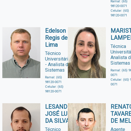
Ramal: (65)
98120-0071
Celular: (65)
98120-0071
Edelson
MARIS
Regis de
LAMPE
Lima
Técnica
Universitá
Técnico
Analista 
Universitário
Sistemas
- Analista de
Sistemas
Ramal: (65) 9
0071
Ramal: (65)
Celular: (65) 
98120-0071
0071
Celular: (65)
98120-0071
LESANDRO
RENAT
JOSÉ LUIZ
TAVAR
DA SILVA
DE ME
Técnico
Agente