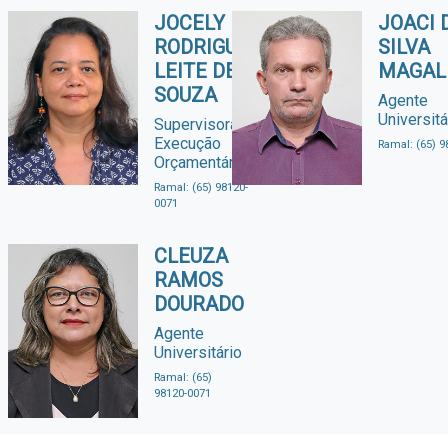
JOCELY
JOACI 
RODRIGUES
SILVA
LEITE DE
MAGAL
SOUZA
Agente
Universitá
Supervisora de
Execução
Ramal: (65) 9
Orçamentária
Ramal: (65) 98120-
0071
CLEUZA
RAMOS
DOURADO
Agente
Universitário
Ramal: (65)
98120-0071