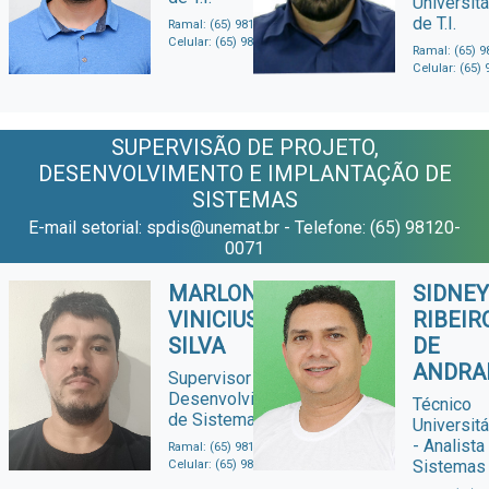
Universitá
de T.I.
Ramal: (65) 98120-0071
Celular: (65) 98120-0071
Ramal: (65) 9
Celular: (65)
SUPERVISÃO DE PROJETO,
DESENVOLVIMENTO E IMPLANTAÇÃO DE
SISTEMAS
E-mail setorial: spdis@unemat.br - Telefone: (65) 98120-
0071
MARLON
SIDNEY
VINICIUS DA
RIBEIR
SILVA
DE
ANDRA
Supervisor de
Desenvolvimento
Técnico
de Sistemas
Universitá
- Analista
Ramal: (65) 98120-0071
Sistemas
Celular: (65) 98120-0071