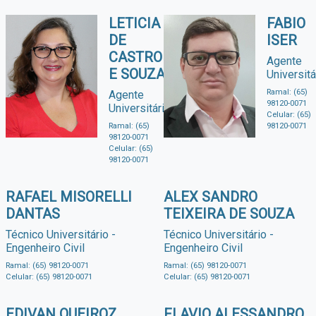
LETICIA
FABIO
DE
ISER
CASTRO
Agente
E SOUZA
Universitá
Ramal: (65)
Agente
98120-0071
Universitária.
Celular: (65)
Ramal: (65)
98120-0071
98120-0071
Celular: (65)
98120-0071
RAFAEL MISORELLI
ALEX SANDRO
DANTAS
TEIXEIRA DE SOUZA
Técnico Universitário -
Técnico Universitário -
Engenheiro Civil
Engenheiro Civil
Ramal: (65) 98120-0071
Ramal: (65) 98120-0071
Celular: (65) 98120-0071
Celular: (65) 98120-0071
EDIVAN QUEIROZ
FLAVIO ALESSANDRO