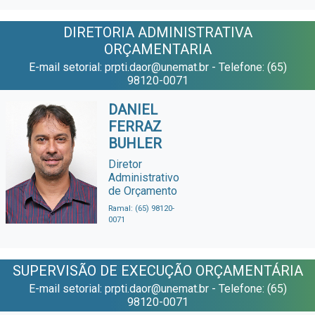
DIRETORIA ADMINISTRATIVA
ORÇAMENTARIA
E-mail setorial: prpti.daor@unemat.br - Telefone: (65)
98120-0071
DANIEL
FERRAZ
BUHLER
Diretor
Administrativo
de Orçamento
Ramal: (65) 98120-
0071
SUPERVISÃO DE EXECUÇÃO ORÇAMENTÁRIA
E-mail setorial: prpti.daor@unemat.br - Telefone: (65)
98120-0071