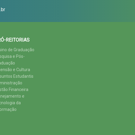
.br
Ó-REITORIAS
sino de Graduação
squisa e Pós-
aduação
tensão e Cultura
suntos Estudantis
ministração
stão Financeira
anejamento e
cnologia da
formação