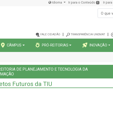
Idioma
Ir para o Conteúdo
Ir par
1
FALE CIDADÃO
TRANSPARÊNCIA UNEMAT
CÂMPUS
PRÓ-REITORIAS
INOVAÇÃO
EITORIA DE PLANEJAMENTO E TECNOLOGIA DA
RMAÇÃO
etos Futuros da TIU