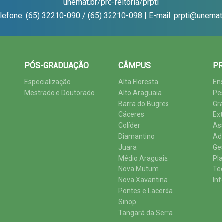
unemat.br/pro-reitoria/prpti
lefone: (65) 32210-090 / (65) 32210-098 | E-mail: prpti@unemat
PÓS-GRADUAÇÃO
CÂMPUS
PR
Especialização
Alta Floresta
En
Mestrado e Doutorado
Alto Araguaia
Pe
Barra do Bugres
Gr
Cáceres
Ex
Colíder
As
Diamantino
Ad
Juara
Ge
Médio Araguaia
Pl
Nova Mutum
Te
Nova Xavantina
In
Pontes e Lacerda
Sinop
Tangará da Serra