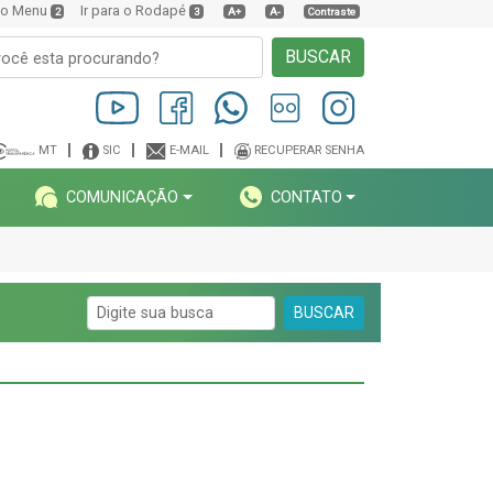
a o Menu
Ir para o Rodapé
2
3
A+
A-
Contraste
BUSCAR
MT
SIC
E-MAIL
RECUPERAR SENHA
COMUNICAÇÃO
CONTATO
BUSCAR