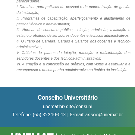
parecer sobre:
I. Diretrizes para políticas de pessoal e de modernização de gestão
da instituição;
II. Programas de capacitação, aperfeiçoamento e afastamento de
pessoal técnico e administrativo;
III. Normas de concurso público, seleção, admissão, avaliação e
estágio probatório de servidores docentes e técnicos administrativos;
4. O Plano de Carreira, Cargos e Salários dos docentes e técnico-
administrativos;
V. Critérios de planos de lotação, remoção e redistribuição dos
servidores docentes e dos técnicos-administrativos;
VI. A criação e a concessão de prêmios, com vistas a estimular e a
recompensar o desempenho administrativo no âmbito da instituição.
Conselho Universitário
unemat.br/site/consuni
Telefone: (65) 32210-013 | E-mail: assoc@unemat.br