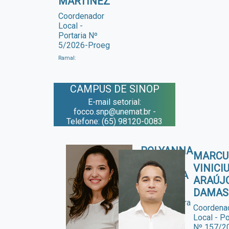
MARTINEZ
Coordenador
Local -
Portaria Nº
5/2026-Proeg
Ramal:
CAMPUS DE SINOP
E-mail setorial:
focco.snp@unemat.br -
Telefone: (65) 98120-0083
POLYANNA
MARCU
POSSANI
VINICI
DA COSTA
ARAÚJ
PETRY
DAMAS
Coordenadora
Coordena
Local -
Local - Po
Portaria Nº
Nº 157/2