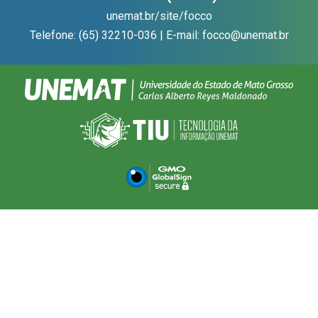
unemat.br/site/focco
Telefone: (65) 32210-036 | E-mail: focco@unemat.br