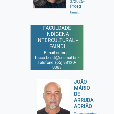
3/2026-
Proeg
Ramal:
FACULDADE
INDÍGENA
INTERCULTURAL -
FAINDI
E-mail setorial:
focco.faindi@unemat.br -
Telefone: (65) 98120-
0083
JOÃO
MÁRIO
DE
ARRUDA
ADRIÃO
Coordenador