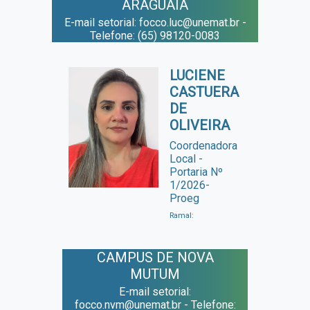
ARAGUAIA
E-mail setorial: focco.luc@unemat.br -
Telefone: (65) 98120-0083
LUCIENE
CASTUERA
DE
OLIVEIRA
Coordenadora
Local -
Portaria Nº
1/2026-
Proeg
Ramal:
CAMPUS DE NOVA
MUTUM
E-mail setorial:
focco.nvm@unemat.br - Telefone: