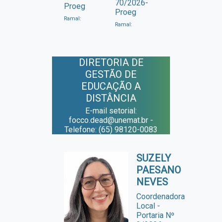
70/2026-
Proeg
Proeg
Ramal:
Ramal:
DIRETORIA DE
GESTÃO DE
EDUCAÇÃO A
DISTÂNCIA
E-mail setorial:
focco.dead@unemat.br -
Telefone: (65) 98120-0083
SUZELY
PAESANO
NEVES
Coordenadora
Local -
Portaria Nº