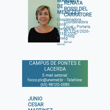
MARINEY
RENATA
DE
ROSSI DEL
MENEZES
CARRATORE
Coordenadora
Coordenadora
Local -
Local - Portaria
Portaria Nº
Nº 1134/2026-
1134/2026-
Proeg
Proeg
Ramal:
Ramal:
CAMPUS DE PONTES E
LACERDA
E-mail setorial:
focco.plc@unemat.br - Telefone:
(65) 98120-0083
JUNIO
CESAR