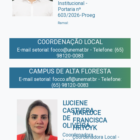
Institucional -
Portaria nº
603/2026-Proeg
Ramal:
COORDENAÇÃO LOCAL
E-mail setorial: focco@unemat.br - Telefone: (65)
98120-0083
CAMPUS DE ALTA FLORESTA
E-mail setorial: focco.afl@unemat.br - Telefone:
(65) 98120-0083
LUCIENE
CASTUERA
MARLUCE
DE
FRANCISCA
OLIVEIRA
HRYCYK
Coordenadora
Coordenadora Local -