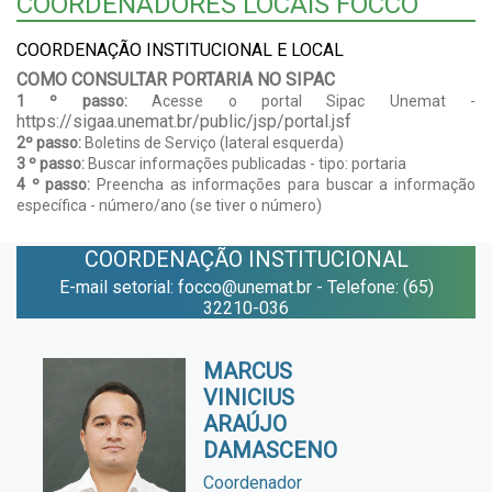
COORDENADORES LOCAIS FOCCO
COORDENAÇÃO INSTITUCIONAL E LOCAL
COMO CONSULTAR PORTARIA NO SIPAC
1 º passo:
Acesse o portal Sipac Unemat -
https://sigaa.unemat.br/public/jsp/portal.jsf
2º passo:
Boletins de Serviço (lateral esquerda)
3 º passo:
Buscar informações publicadas - tipo: portaria
4 º passo:
Preencha as informações para buscar a informação
específica - número/ano (se tiver o número)
COORDENAÇÃO INSTITUCIONAL
E-mail setorial: focco@unemat.br - Telefone: (65)
32210-036
MARCUS
VINICIUS
ARAÚJO
DAMASCENO
Coordenador