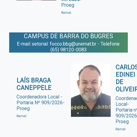
Proeg
Ramal:
CAMPUS DE BARRA DO BUGRES
E-mail setorial: focco.bbg@unemat.br - Telefone:
(65) 98120-0083
CARLO
EDINEI
LAÍS BRAGA
DE
CANEPPELE
OLIVEI
Coordenadora Local -
Coordena
Portaria Nº 909/2026-
Local-
Proeg
Portaria n
909/2026
Ramal:
Proeg
Ramal: