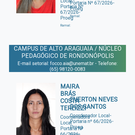
Local -
Portaria Nº 67/2026-
Portaria Nº
Proeg
67/2026-
Ramal:
Proeg
Ramal:
CAMPUS DE ALTO ARAGUAIA / NÚCLEO
PEDAGÓGICO DE RONDONÓPOLIS
E-mail setorial: focco.aia@unemat.br - Telefone:
(65) 98120-0083
MAIRA
BRÁS
EVERTON NEVES
COSTA
DOS SANTOS
TERLIZZI
Coordenador Local-
Coordenadora
Portaria nº 66/2026-
Local -
Proeg
Portaria Nº
66/2026-
Ramal: