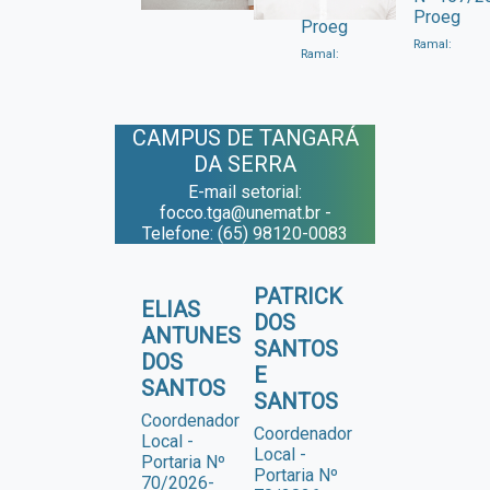
157/2026-
Proeg
Proeg
Ramal:
Ramal:
CAMPUS DE TANGARÁ
DA SERRA
E-mail setorial:
focco.tga@unemat.br -
Telefone: (65) 98120-0083
PATRICK
ELIAS
DOS
ANTUNES
SANTOS
DOS
E
SANTOS
SANTOS
Coordenador
Coordenador
Local -
Local -
Portaria Nº
Portaria Nº
70/2026-