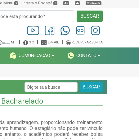
a o Menu
Ir para o Rodapé
2
3
A+
A-
Contraste
BUSCAR
MT
SIC
E-MAIL
RECUPERAR SENHA
COMUNICAÇÃO
CONTATO
BUSCAR
e Bacharelado
da aprendizagem, proporcionando treinamento
mento humano. O estagiário não pode ter vínculo
o entanto, o acadêmico poderá receber bolsa