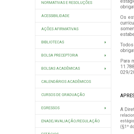
estági
NORMATIVAS E RESOLUÇÕES
obriga
ACESSIBILIDADE
Os est
currí
soment
AÇÕES AFIRMATIVAS
estabe
BIBLIOTECAS
Todos 
obriga
BOLSA PRECEPTORIA
Para 
11.788
BOLSAS ACADÊMICAS
029/20
CALENDÁRIOS ACADÊMICOS
CURSOS DE GRADUAÇÃO
APRE
EGRESSOS
A Dire
relaci
estágio
ENADE/AVALIAÇÃO/REGULAÇÃO
(§1º do