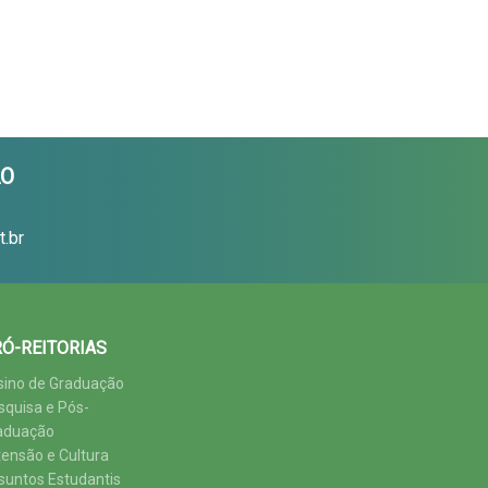
ÃO
.br
Ó-REITORIAS
sino de Graduação
squisa e Pós-
aduação
tensão e Cultura
suntos Estudantis