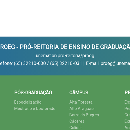
ROEG - PRÓ-REITORIA DE ENSINO DE GRADUAÇ
unemat.br/pro-reitoria/proeg
lefone: (65) 32210-030 / (65) 32210-031 | E-mail: proeg@unemat
PÓS-GRADUAÇÃO
CÂMPUS
PR
Especialização
Alta Floresta
En
Mestrado e Doutorado
Alto Araguaia
Pe
Barra do Bugres
Gr
Cáceres
Ex
Colíder
As