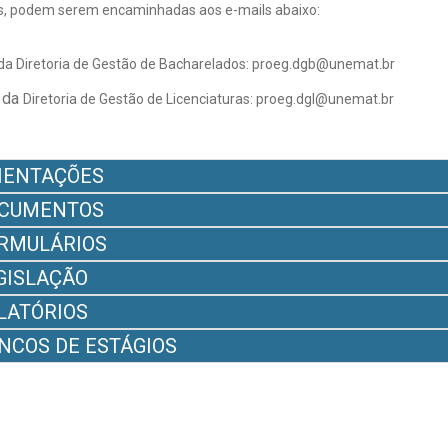
s, podem serem encaminhadas aos e-mails abaixo:
 da
Diretoria de Gestão de Bacharelados: proeg.dgb@unemat.br
 da
Diretoria de Gestão de Licenciaturas:
proeg.dgl@unemat.br
IENTAÇÕES
CUMENTOS
RMULÁRIOS
GISLAÇÃO
LATÓRIOS
NCOS DE ESTÁGIOS