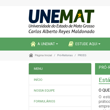
A UNEMAT
ESTUDE AQUI
Pró-Reitorias
PROEG
Página Inicial
PRÓ-R
MENU
Está
INÍCIO
O QUE
NOSSA EQUIPE
O est
prátic
FORMULÁRIOS
empre