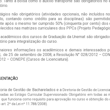
o. Tanto a bolsa como o auxílio transporte são obrigatórios no e
tório.
ágios não obrigatórios (atividades opcionais, não incluídos no 
culo, contando como crédito para as disciplinas) são permit
e após o mesmo ter cumprido 50% (cinquenta por cento) dos cr
lecidos nas matrizes curriculares dos PPCs (Projeto Pedagógic
acadêmicos dos cursos de Graduação da Unemat são obrigados 
tório para integralização do curso.
maiores informações os acadêmicos e demais interessados p
, de 25 de setembro de 2008, a Resolução N° 028/2012 – CON
12 – CONEPE (Cursos de Licenciatura).
SENTAÇÃO
toria de Gestão de Bacharelados e a
Diretoria de Gestão de Licenc
onadas ao Estágio Curricular Supervisionado Obrigatório em todas as 
 que funciona como requisito para aprovação no curso e obtenção do d
 art. 2º da Lei nº 11.788/2008).