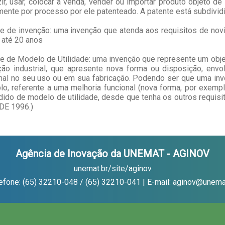
ir, usar, colocar a venda, vender ou importar produto objeto d
mente por processo por ele patenteado. A patente está subdivid
e de invenção: uma invenção que atenda aos requisitos de novida
 até 20 anos
e de Modelo de Utilidade: uma invenção que represente um objet
ção industrial, que apresente nova forma ou disposição, envo
nal no seu uso ou em sua fabricação. Podendo ser que uma inve
o, referente a uma melhoria funcional (nova forma, por exempl
ido de modelo de utilidade, desde que tenha os outros requisit
DE 1996.)
Agência de Inovação da UNEMAT - AGINOV
unemat.br/site/aginov
efone: (65) 32210-048 / (65) 32210-041 | E-mail: aginov@unema