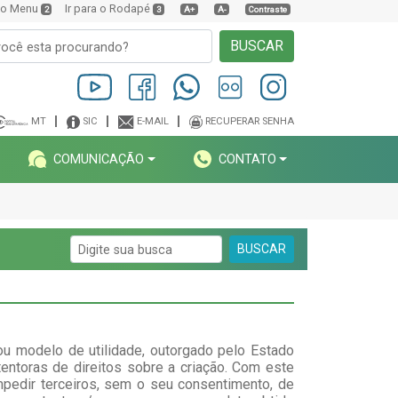
a o Menu
Ir para o Rodapé
2
3
A+
A-
Contraste
BUSCAR
MT
SIC
E-MAIL
RECUPERAR SENHA
COMUNICAÇÃO
CONTATO
BUSCAR
ou modelo de utilidade, outorgado pelo Estado
tentoras de direitos sobre a criação. Com este
 impedir terceiros, sem o seu consentimento, de