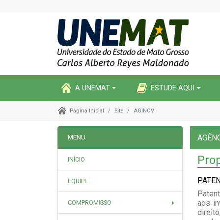
A UNEMAT
ESTUDE AQUI
Site
AGINOV
Página Inicial
AGÊNC
MENU
Prop
INÍCIO
PATE
EQUIPE
Patent
aos in
COMPROMISSO
direit