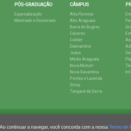
PÓS-GRADUAÇÃO
CÂMPUS
PR
Especialização
Alta Floresta
En
Mestrado e Doutorado
Alto Araguaia
Pe
Barra do Bugres
Gr
Cáceres
Ex
Colíder
As
Diamantino
Ad
Juara
Ge
Médio Araguaia
Pl
Nova Mutum
Te
Nova Xavantina
In
Pontes e Lacerda
Sinop
Tangará da Serra
 Ao continuar a navegar, você concorda com a nossa
Termo de 