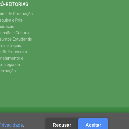
Ó-REITORIAS
sino de Graduação
squisa e Pós-
aduação
tensão e Cultura
suntos Estudantis
ministração
stão Financeira
anejamento e
cnologia da
formação
Privacidade
.
Recusar
Aceitar