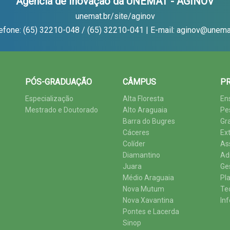
Agência de Inovação da UNEMAT - AGINOV
unemat.br/site/aginov
efone: (65) 32210-048 / (65) 32210-041 | E-mail: aginov@unema
PÓS-GRADUAÇÃO
CÂMPUS
PR
Especialização
Alta Floresta
En
Mestrado e Doutorado
Alto Araguaia
Pe
Barra do Bugres
Gr
Cáceres
Ex
Colíder
As
Diamantino
Ad
Juara
Ge
Médio Araguaia
Pl
Nova Mutum
Te
Nova Xavantina
In
Pontes e Lacerda
Sinop