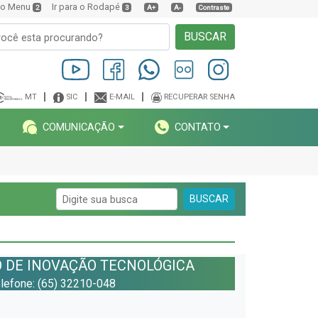
a o Menu
Ir para o Rodapé
2
3
A+
A-
Contraste
BUSCAR
MT
SIC
E-MAIL
RECUPERAR SENHA
COMUNICAÇÃO
CONTATO
BUSCAR
 DE INOVAÇÃO TECNOLÓGICA
Telefone: (65) 32210-048