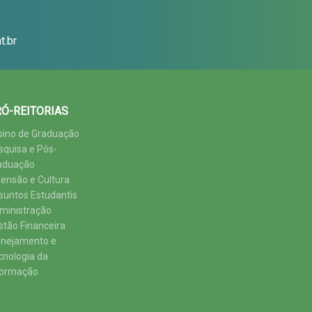
t.br
Ó-REITORIAS
sino de Graduação
squisa e Pós-
aduação
tensão e Cultura
suntos Estudantis
ministração
stão Financeira
anejamento e
cnologia da
formação