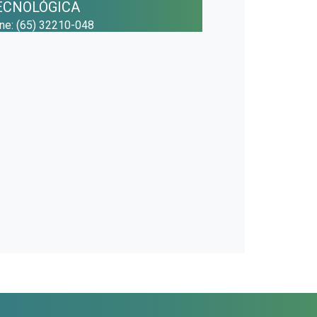
ECNOLÓGICA
one: (65) 32210-048